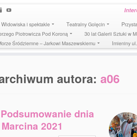
Inte
Widowiska i spektakle
Teatralny Golęcin
Przys
 Jerzego Piotrowicza Pod Koroną
30 lat Galerii Sztuki w 
i Morze Śródziemne – Jarkowi Maszewskiemu
Imieniny u
archiwum autora:
a06
Podsumowanie dnia
 Marcina 2021