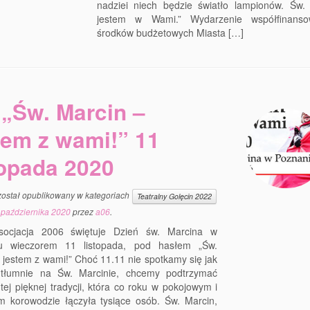
nadziei niech będzie światło lampionów. Św.
jestem w Wami.” Wydarzenie współfinans
środków budżetowych Miasta […]
„Św. Marcin –
tem z wami!” 11
topada 2020
został opublikowany w kategoriach
Teatralny Golęcin 2022
 października 2020
przez
a06
.
socjacja 2006 świętuje Dzień św. Marcina w
u wieczorem 11 listopada, pod hasłem „Św.
 jestem z wami!” Choć 11.11 nie spotkamy się jak
tłumnie na Św. Marcinie, chcemy podtrzymać
tej pięknej tradycji, która co roku w pokojowym i
m korowodzie łączyła tysiące osób. Św. Marcin,