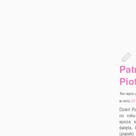
Pat
Pio
Ten wpis 
w dniu
22
Dzień Pa
co roku
spoza s
święta,
(piąte