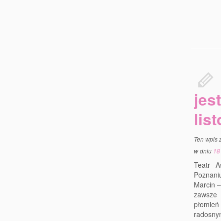
jes
lis
Ten wpis 
w dniu
18
Teatr A
Poznani
Marcin –
zawsze 
płomień 
radosny