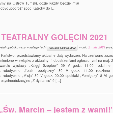
amy na Ostrów Tumski, gdzie każdy będzie miał
dbyć „podróż” spod Katedry do […]
TEATRALNY GOLĘCIN 2021
ostał opublikowany w kategoriach
w dniu
2 maja 2021
prze
Teatralny Golęcin 2022
 Państwo, przedstawiamy aktualne daty wydarzeń. Na czerwono zazn
mienione w związku z aktualnymi obostrzeniami ogłoszonymi na maj. 
warcie wystawy „Księgi Szeptów” 29 V godz. 11.00 rodzinne 
no-robotyczne „Teatr robotyczny” 30 V godz. 11.00 rodzinne 
no-robotyczne „Misja” 30 V godz. 20.00 spektakl „Pomiędzy” 8 VI go
 psychoedukacyjne „Z dystansu” 9 […]
„Św. Marcin – jestem z wami!