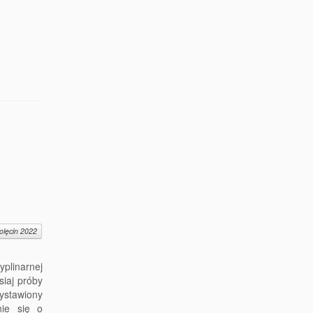
olęcin 2022
yplinarnej
siaj próby
ystawiony
nie się o