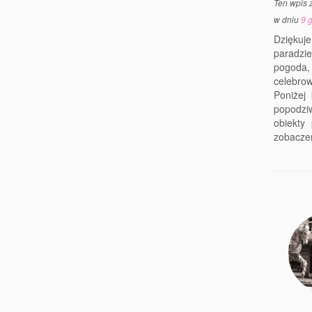
Ten wpis 
w dniu
9 
Dziękuj
paradzie
pogoda,
celebrow
Poniżej
popodzi
obiekty
zobaczen