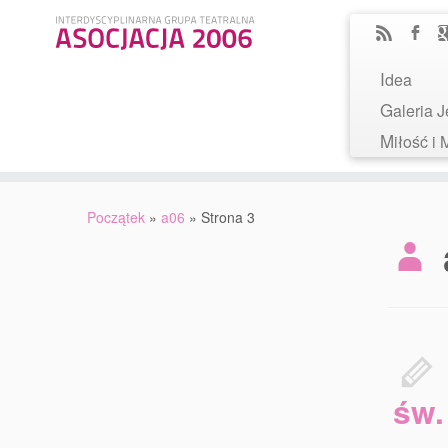
Idea
Galeria
Miłość 
Początek
»
a06
»
Strona 3
św.