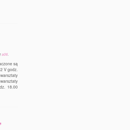
z
a06
.
aczone są
22 V godz.
warsztaty
warsztaty
dz. 18.00
”