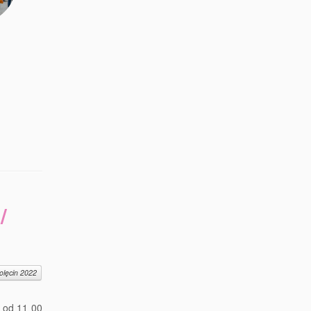
/
olęcin 2022
1 od 11 00