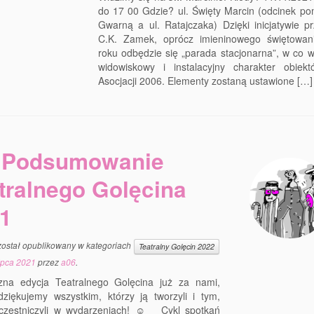
do 17 00 Gdzie? ul. Święty Marcin (odcinek po
Gwarną a ul. Ratajczaka) Dzięki inicjatywie pr
C.K. Zamek, oprócz imieninowego świętowa
roku odbędzie się „parada stacjonarna”, w co w
widowiskowy i instalacyjny charakter obiek
Asocjacji 2006. Elementy zostaną ustawione […]
Podsumowanie
tralnego Golęcina
1
został opublikowany w kategoriach
Teatralny Golęcin 2022
lipca 2021
przez
a06
.
zna edycja Teatralnego Golęcina już za nami,
ziękujemy wszystkim, którzy ją tworzyli i tym,
uczestniczyli w wydarzeniach! ☺️ Cykl spotkań