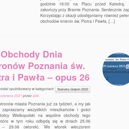
godzinie 18:00 na Placu przed Katedrą, n
zakończy przy Bramie Poznania. Serdecznie za
Korzystając z okazji udostępniamy również peł
obchodów imienin św. Piotra i Pawła, […]
Obchody Dnia
ronów Poznania św.
tra i Pawła – opus 26
został opublikowany w kategoriach
Teatralny Golęcin 2022
 czerwca 2021
przez
a06
.
tronów miasta Poznania już za tydzień, a my jak
 zapraszamy wszystkich mieszkańców i gości
tolicy Wielkopolski na wspólne obchody tego
 które w tym roku odbędą się w dniach 25.06
k) – 29.06 (wtorek). We wtorek wieczorem