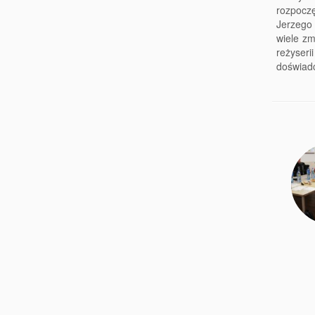
rozpocz
Jerzego
wiele zm
reżyse
doświadc