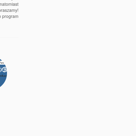
atomiast
praszamy!
en program