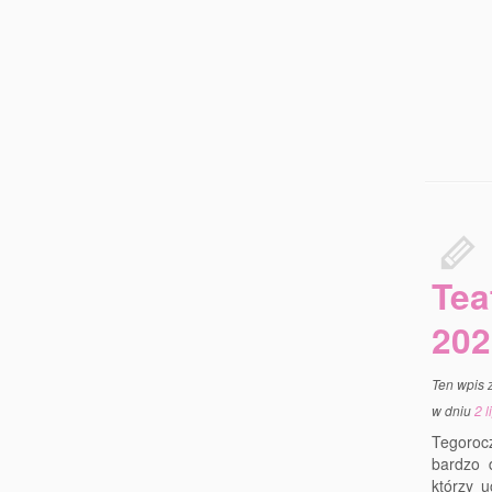
Tea
202
Ten wpis 
w dniu
2 
Tegoroc
bardzo d
którzy 