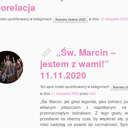
eorelacja
ostał opublikowany w kategoriach
w dniu
12 listopada 2020
Teatralny Golęcin 2022
„Św. Marcin –
jestem z wami!”
11.11.2020
Ten wpis został opublikowany w kategoriach
Teatralny G
w dniu
11 listopada 2020
przez
a06
.
„Św. Marcin, jak głosi legenda, jako żołnierz pod
własnym płaszczem z napotkanym na 
przemarzniętym żebrakiem. Z tego gestu w
przesłanie na obecny czas, by wspierać się, 
mieć nadzieję na powrót do normalności. Sym