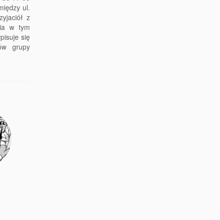
między ul.
zyjaciół z
nia w tym
pisuje się
tów grupy