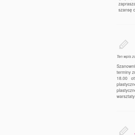
zaprasz
szansę o
Ten wpis z
Szanowni
terminy z
18.00 ot
plastycz
plastycz
warsztaty