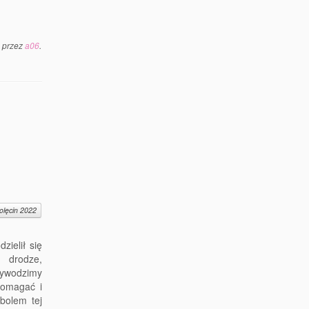
przez
a06
.
olęcin 2022
zielił się
drodze,
ywodzimy
pomagać i
bolem tej