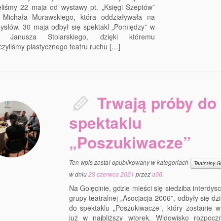
ęliśmy 22 maja od wystawy pt. „Księgi Szeptów”
 Michała Murawskiego, która oddziaływała na
ysłów. 30 maja odbył się spektakl „Pomiędzy” w
rii Janusza Stolarskiego, dzięki któremu
zyliśmy plastycznego teatru ruchu […]
Trwają próby do
spektaklu
„Poszukiwacze”
Ten wpis został opublikowany w kategoriach
Teatralny G
w dniu
23 czerwca 2021
przez
a06
.
Na Golęcinie, gdzie mieści się siedziba interdysc
grupy teatralnej „Asocjacja 2006”, odbyły się dzi
do spektaklu „Poszukiwacze”, który zostanie w
już w najbliższy wtorek. Widowisko rozpocz