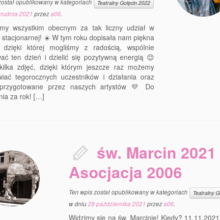
został opublikowany w kategoriach
Teatralny Golęcin 2022
grudnia 2021
przez
a06
.
emy wszystkim obecnym za tak liczny udział w
 stacjonarnej! ☀️ W tym roku dopisała nam piękna
 dzięki której mogliśmy z radością, wspólnie
ać ten dzień i dzielić się pozytywną energią 😊
 kilka zdjęć, dzięki którym jeszcze raz możemy
wiać tegorocznych uczestników i działania oraz
 przygotowane przez naszych artystów 💜 Do
ia za rok! […]
św. Marcin 2021 
Asocjacja 2006
Ten wpis został opublikowany w kategoriach
Teatralny G
w dniu
28 października 2021
przez
a06
.
Widzimy się na św. Marcinie! Kiedy? 11.11.202