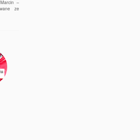
 Marcin –
owane ze