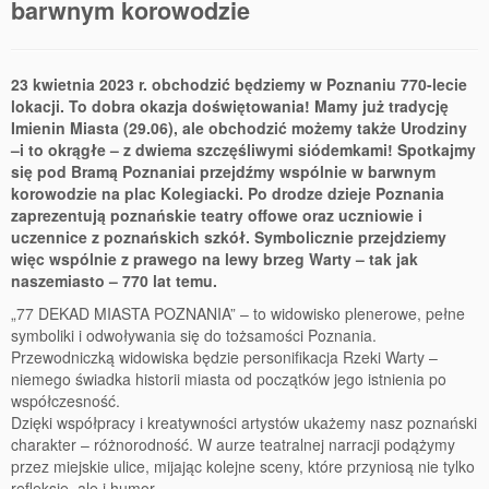
77 Dekad Miasta Poznania
barwnym korowodzie
Miłość i Morze Śródziemne – Jarkowi Maszewskiemu
23 kwietnia 2023 r. obchodzić będziemy w Poznaniu 770-lecie
Imieniny ul. Święty Marcin
lokacji. To dobra okazja do
świętowania! Mamy już tradycję
Imienin Miasta (29.06), ale obchodzić możemy także Urodziny
Kontakt
–
i to okrągłe – z dwiema szczęśliwymi siódemkami! Spotkajmy
się pod Bramą Poznania
i przejdźmy wspólnie w barwnym
Partnerzy
korowodzie na plac Kolegiacki. Po drodze dzieje Poznania
zaprezentują poznańskie teatry offowe oraz uczniowie i
uczennice z poznańskich
szkół. Symbolicznie przejdziemy
więc wspólnie z prawego na lewy brzeg Warty – tak jak
nasze
miasto – 770 lat temu.
„77 DEKAD MIASTA POZNANIA” – to widowisko plenerowe, pełne
symboliki i odwoływania się do tożsamości Poznania.
Przewodniczką widowiska będzie personifikacja Rzeki Warty –
niemego świadka historii miasta od początków jego istnienia po
współczesność.
Dzięki współpracy i kreatywności artystów ukażemy nasz poznański
charakter – różnorodność. W aurze teatralnej narracji podążymy
przez miejskie ulice, mijając kolejne sceny, które przyniosą nie tylko
refleksję, ale i humor.