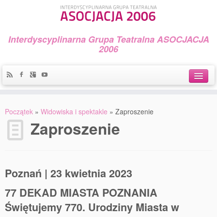
Interdyscyplinarna Grupa Teatralna ASOCJACJA
2006
Idea
Początek
»
Widowiska i spektakle
»
Zaproszenie
Widowiska i spektakle
Zaproszenie
Teatralny Golęcin
Przystań Teatralna
Poznań | 23 kwietnia 2023
Galeria Jerzego Piotrowicza Pod Koroną
77 DEKAD MIASTA POZNANIA
30 lat Galerii Sztuki w Mosinie
Świętujemy 770. Urodziny Miasta w