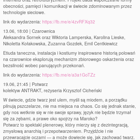
obecności, pamięci i komunikacji w świecie zdominowanym przez
technologie sieciowe.
link do wydarzenia:
https://fb.me/e/4zvRFXq32
13.06, 18:00 | Czarownica
Aleksandra Sornek oraz Wiktoria Lamperska, Karolina Lieske,
Nikoletta Kołakowska, Zuzanna Gozdek, Emil Centkiewicz
Etiuda taneczna, instalacja i kostiumy inspirowane historią polowań
na czarownice eksplorują mechanizm zbiorowego oskarżenia oraz
bezsilność wobec panujących przekonań.
link do wydarzenia:
https://fb.me/e/a3a1GoTZz
19.06, 21:45 | Potwarz
kolektyw ANTRAKT, reżyseria Krzysztof Cicheński
W świecie, gdzie twarz jest ulem, myśli są miodem, a porządku
pilnują pszczelarze, nie ma miejsca na chaos. Co się jednak stanie,
gdy nos wetknie się w nie swoje sprawy, język nie będzie trzymał
się za zębami, a prawe oko spojrzy na Maroko?
Potwarz to spektakl plenerowy, który mierzy się z dezintegracją,
zmysłową anarchią i przepotwarzeniem. Przyjdźcie i nie
przewracajcie oczami — a może dowiecie się, jak zachować twarz.