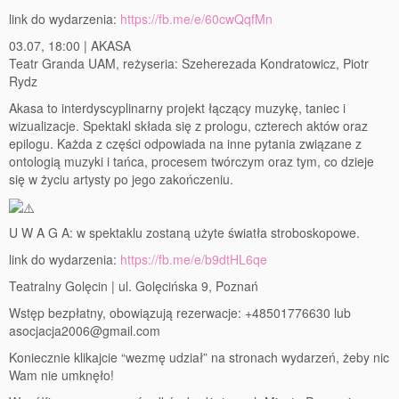
link do wydarzenia:
https://fb.me/e/60cwQqfMn
03.07, 18:00 | AKASA
Teatr Granda UAM, reżyseria: Szeherezada Kondratowicz, Piotr
Rydz
Akasa to interdyscyplinarny projekt łączący muzykę, taniec i
wizualizacje. Spektakl składa się z prologu, czterech aktów oraz
epilogu. Każda z części odpowiada na inne pytania związane z
ontologią muzyki i tańca, procesem twórczym oraz tym, co dzieje
się w życiu artysty po jego zakończeniu.
U W A G A: w spektaklu zostaną użyte światła stroboskopowe.
link do wydarzenia:
https://fb.me/e/b9dtHL6qe
Teatralny Golęcin | ul. Golęcińska 9, Poznań
Wstęp bezpłatny, obowiązują rezerwacje: +48501776630 lub
asocjacja2006@gmail.com
Koniecznie klikajcie “wezmę udział” na stronach wydarzeń, żeby nic
Wam nie umknęło!