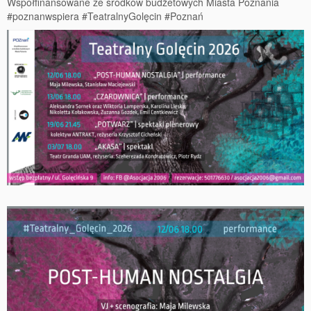
Współfinansowane ze środków budżetowych Miasta Poznania
#poznanwspiera
#TeatralnyGolęcin
#Poznań