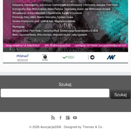
Szukaj:
· © 2026
Asocjacja2006
· Designed by
Themes & Co
·