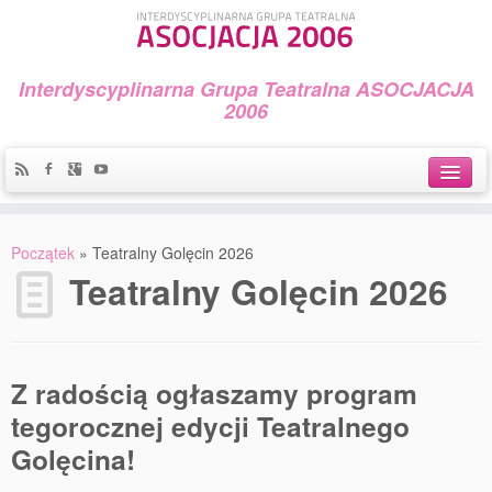
Interdyscyplinarna Grupa Teatralna ASOCJACJA
2006
Idea
Początek
»
Teatralny Golęcin 2026
Widowiska i spektakle
Teatralny Golęcin 2026
Teatralny Golęcin
Przystań Teatralna
Z radością ogłaszamy program
Galeria Jerzego Piotrowicza Pod Koroną
tegorocznej edycji Teatralnego
Golęcina!
30 lat Galerii Sztuki w Mosinie