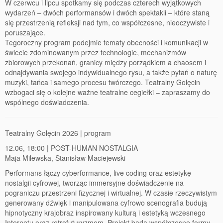
77 Dekad Miasta Poznania
W czerwcu i lipcu spotkamy się podczas czterech wyjątkowych
wydarzeń – dwóch performansów i dwóch spektakli – które staną
Miłość i Morze Śródziemne – Jarkowi Maszewskiemu
się przestrzenią refleksji nad tym, co współczesne, nieoczywiste i
poruszające.
Tegoroczny program podejmie tematy obecności i komunikacji w
Imieniny ul. Święty Marcin
świecie zdominowanym przez technologie, mechanizmów
zbiorowych przekonań, granicy między porządkiem a chaosem i
Kontakt
odnajdywania swojego indywidualnego rysu, a także pytań o naturę
muzyki, tańca i samego procesu twórczego. Teatralny Golęcin
Partnerzy
wzbogaci się o kolejne ważne teatralne cegiełki – zapraszamy do
wspólnego doświadczenia.
Teatralny Golęcin 2026 | program
12.06, 18:00 | POST-HUMAN NOSTALGIA
Maja Milewska, Stanisław Maciejewski
Performans łączy cyberformance, live coding oraz estetykę
nostalgii cyfrowej, tworząc immersyjne doświadczenie na
pograniczu przestrzeni fizycznej i wirtualnej. W czasie rzeczywistym
generowany dźwięk i manipulowana cyfrowo scenografia budują
hipnotyczny krajobraz inspirowany kulturą i estetyką wczesnego
Internetu oraz retrofuturyzmem. Projekt bada współczesne formy