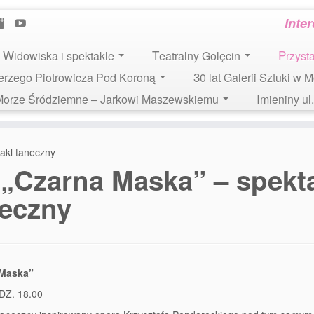
Inte
Widowiska i spektakle
Teatralny Golęcin
Przys
 Jerzego Piotrowicza Pod Koroną
30 lat Galerii Sztuki w 
i Morze Śródziemne – Jarkowi Maszewskiemu
Imieniny u
akl taneczny
„Czarna Maska” – spekt
neczny
 Maska”
DZ. 18.00