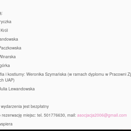
ą:
ryczka
Król
wandowska
 Paczkowska
Winarska
górka
fia i kostiumy: Weronika Szymańska (w ramach dyplomu w Pracowni Z
ych UAP)
Julia Lewandowska
wydarzenia jest bezpłatny
 rezerwację miejsc: tel. 501776630, mail:
asocjacja2006@gmail.com
spiera