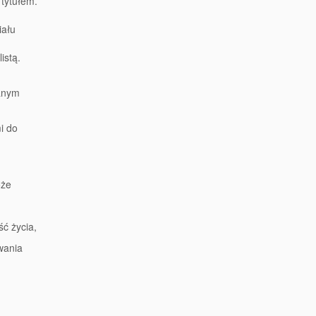
tytułem.
iału
istą.
wanym
i do
oże
ć życia,
wania