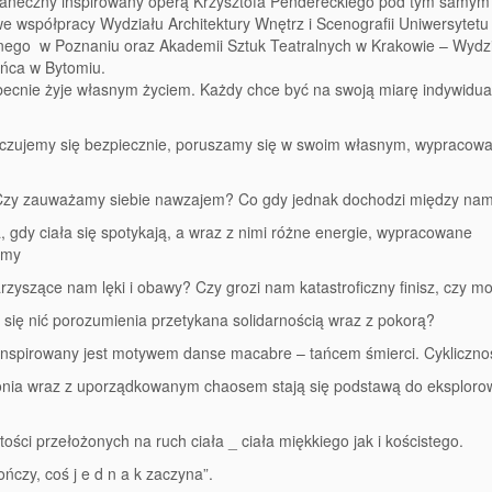
taneczny inspirowany operą Krzysztofa Pendereckiego pod tym samym 
e współpracy Wydziału Architektury Wnętrz i Scenografii Uniwersytetu
znego w Poznaniu oraz Akademii Sztuk Teatralnych w Krakowie – Wydz
ańca w Bytomiu.
ecnie żyje własnym życiem. Każdy chce być na swoją miarę indywidual
i czujemy się bezpiecznie, poruszamy się w swoim własnym, wypraco
 Czy zauważamy siebie nawzajem? Co gdy jednak dochodzi między nam
, gdy ciała się spotykają, a wraz z nimi różne energie, wypracowane
zmy
rzyszące nam lęki i obawy? Czy grozi nam katastroficzny finisz, czy m
 się nić porozumienia przetykana solidarnością wraz z pokorą?
inspirowany jest motywem danse macabre – tańcem śmierci. Cyklicznoś
nia wraz z uporządkowanym chaosem stają się podstawą do eksploro
tości przełożonych na ruch ciała _ ciała miękkiego jak i kościstego.
ończy, coś j e d n a k zaczyna”.