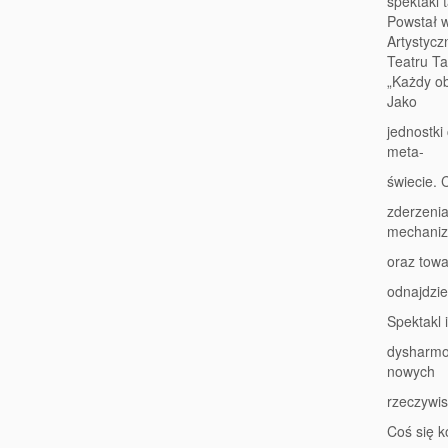
spektakl 
Powstał w
Artystyc
Teatru T
„Każdy ob
Jako
jednostk
meta-
świecie.
zderzenia
mechani
oraz towa
odnajdzie
Spektakl 
dysharmo
nowych
rzeczywis
Coś się k