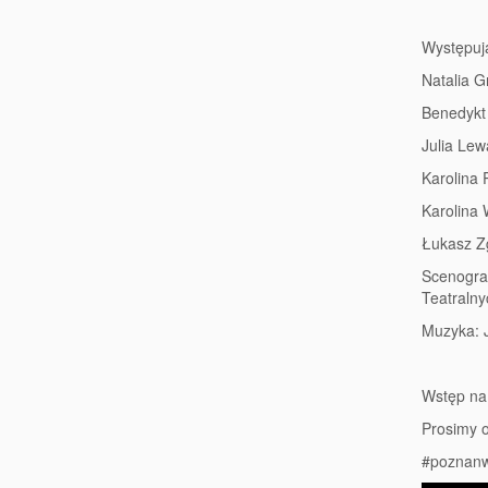
Występuj
Natalia G
Benedykt 
Julia Le
Karolina
Karolina 
Łukasz Z
Scenogra
Teatraln
Muzyka: 
Wstęp na 
Prosimy o
#poznanw