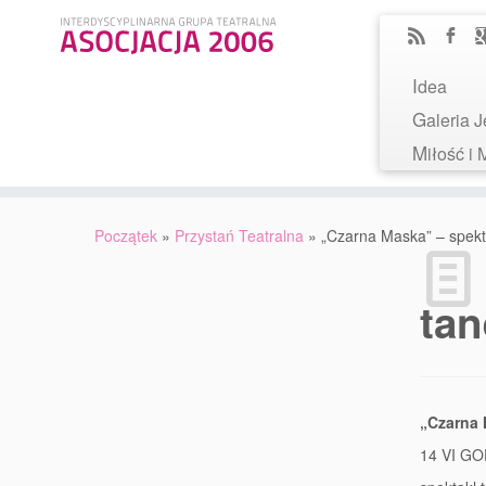
Idea
Galeria
Miłość 
Początek
»
Przystań Teatralna
»
„Czarna Maska” – spekt
ta
„Czarna
14 VI GO