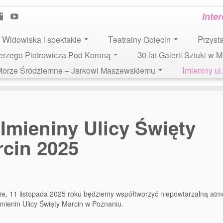
Inte
Widowiska i spektakle
Teatralny Golęcin
Przys
 Jerzego Piotrowicza Pod Koroną
30 lat Galerii Sztuki w 
i Morze Śródziemne – Jarkowi Maszewskiemu
Imieniny u
Imieniny Ulicy Święty
cin 2025
ie, 11 listopada 2025 roku będziemy współtworzyć niepowtarzalną atm
Imienin Ulicy Święty Marcin w Poznaniu.