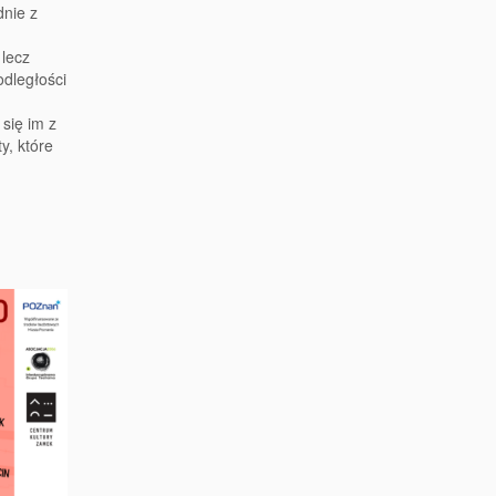
dnie z
 lecz
dległości
 się im z
y, które