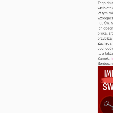
Tego dnia
wieloletni
W tym rok
wzbogacą 
i ul. Św.
Ich obecn
bliska, z
przybliżą
Zachęcam
obchodó
… a także
Zamek:
h
Serdeczn