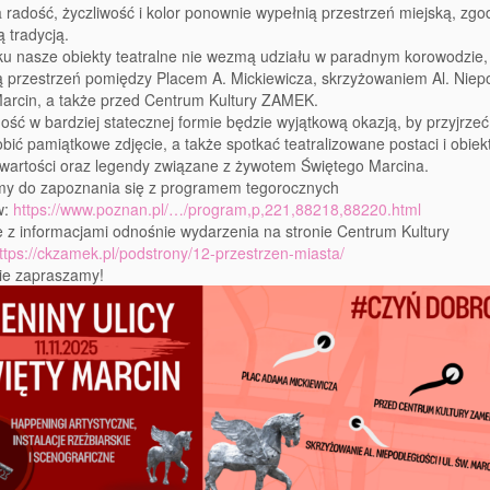
 radość, życzliwość i kolor ponownie wypełnią przestrzeń miejską, zgo
ą tradycją.
u nasze obiekty teatralne nie wezmą udziału w paradnym korowodzie,
przestrzeń pomiędzy Placem A. Mickiewicza, skrzyżowaniem Al. Niepo
 Marcin, a także przed Centrum Kultury ZAMEK.
ość w bardziej statecznej formie będzie wyjątkową okazją, by przyjrzeć
robić pamiątkowe zdjęcie, a także spotkać teatralizowane postaci i obiekt
 wartości oraz legendy związane z żywotem Świętego Marcina.
y do zapoznania się z programem tegorocznych
w:
https://www.poznan.pl/…/program,p,221,88218,88220.html
 z informacjami odnośnie wydarzenia na stronie Centrum Kultury
ttps://ckzamek.pl/podstrony/12-przestrzen-miasta/
ie zapraszamy!