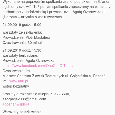
77 Dekad Miasta Poznania
Wykonane na poprzednim spotkaniu czarki, pod okiem rzeźbiarza
będziemy szkliwić. Tuż po tym spotkaniu zapraszamy na warsztaty
Miłość i Morze Śródziemne – Jarkowi Maszewskiemu
herbaciane z podróżniczką i przyrodniczką Agatą Ożarowską pt.
„Herbata – artystka o wielu twarzach”.
Imieniny ul. Święty Marcin
21.09.2019 godz. 15:00
warsztaty ze szkliwienia:
Kontakt
Prowadzenie: Piotr Mastalerz
Czas trawania: 30 minut
Partnerzy
21.09.2019 godz. 15:30
warsztaty herbaciane:
Prowadzenie: Agata Ożarowska
https://www.facebook.com/OneCupOfTeapl/
Czas trwania: 2h
Miejsce: Centrum Zjawisk Teatralnych ul. Golęcińska 9, Poznań
inf.:
www.a06.pl
wstęp bezpłatny
prosimy o rezerwację miejsc: 501776630,
asocjacja2006@gmail.com
#poznanwspiera
Warsztaty ze szkliwienia: