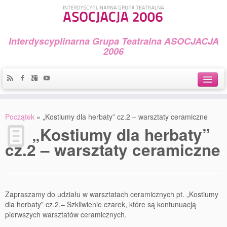
Interdyscyplinarna Grupa Teatralna ASOCJACJA
2006
Idea
Początek
»
„Kostiumy dla herbaty” cz.2 – warsztaty ceramiczne
Widowiska i spektakle
„Kostiumy dla herbaty”
cz.2 – warsztaty ceramiczne
Teatralny Golęcin
Przystań Teatralna
Galeria Jerzego Piotrowicza Pod Koroną
Zapraszamy do udziału w warsztatach ceramicznych pt. „Kostiumy
dla herbaty” cz.2.– Szkliwienie czarek, które są kontunuacją
30 lat Galerii Sztuki w Mosinie
pierwszych warsztatów ceramicznych.