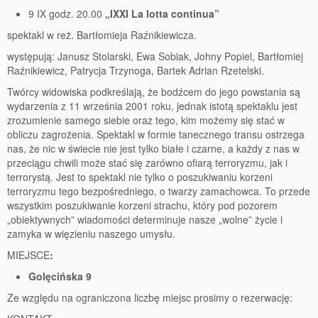
9 IX godz. 20.00
„IXXI La lotta continua”
spektakl w reż. Bartłomieja Raźnikiewicza.
występują: Janusz Stolarski, Ewa Sobiak, Johny Popiel, Bartłomiej
Raźnikiewicz, Patrycja Trzynoga, Bartek Adrian Rzetelski.
Twórcy widowiska podkreślają, że bodźcem do jego powstania są
wydarzenia z 11 września 2001 roku, jednak istotą spektaklu jest
zrozumienie samego siebie oraz tego, kim możemy się stać w
obliczu zagrożenia. Spektakl w formie tanecznego transu ostrzega
nas, że nic w świecie nie jest tylko białe i czarne, a każdy z nas w
przeciągu chwili może stać się zarówno ofiarą terroryzmu, jak i
terrorystą. Jest to spektakl nie tylko o poszukiwaniu korzeni
terroryzmu tego bezpośredniego, o twarzy zamachowca. To przede
wszystkim poszukiwanie korzeni strachu, który pod pozorem
„obiektywnych” wiadomości determinuje nasze „wolne” życie i
zamyka w więzieniu naszego umysłu.
MIEJSCE
:
Golęcińska 9
Ze względu na ograniczona liczbę miejsc prosimy o rezerwację: