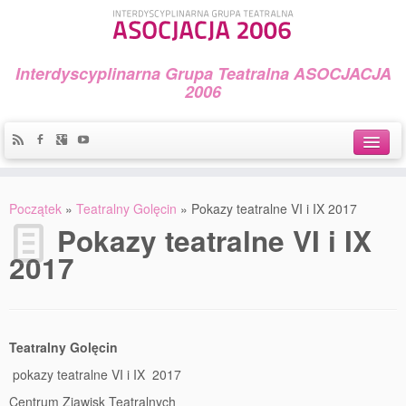
Interdyscyplinarna Grupa Teatralna ASOCJACJA
2006
Idea
Początek
»
Teatralny Golęcin
»
Pokazy teatralne VI i IX 2017
Widowiska i spektakle
Pokazy teatralne VI i IX
2017
Teatralny Golęcin
Przystań Teatralna
Galeria Jerzego Piotrowicza Pod Koroną
Teatralny Golęcin
30 lat Galerii Sztuki w Mosinie
pokazy teatralne VI i IX 2017
Centrum Zjawisk Teatralnych