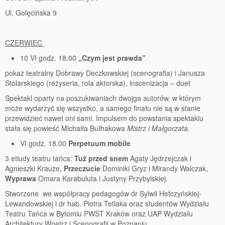
77 Dekad Miasta Poznania
Ul. Golęcińska 9
Miłość i Morze Śródziemne – Jarkowi Maszewskiemu
CZERWIEC
Imieniny ul. Święty Marcin
10 VI godz. 18.00
„Czym jest prawda”
Kontakt
pokaz teatralny Dobrawy Deczkowskiej (scenografia) i Janusza
Stolarskiego (reżyseria, rola aktorska), inscenizacja – duet
Partnerzy
Spektakl oparty na poszukiwaniach dwojga autorów, w którym
może wydarzyć się wszystko, a samego finału nie są w stanie
przewidzieć nawet oni sami. Impulsem do powstania spektaklu
stała się powieść Michaiła Bułhakowa
Mistrz i Małgorzata.
VI godz. 18.00
Perpetuum mobile
3 etiudy teatru tańca:
Tuż przed snem
Agaty Jędrzejczak i
Agnieszki Krauze,
Przeczucie
Dominiki Gryz i Mirandy Walczak,
Wyprawa
Omara Karabuluta i Justyny Przybylskiej.
Stworzone we współpracy pedagogów dr Sylwii Hefczyńskiej-
Lewandowskiej i dr hab. Piotra Tetlaka oraz studentów Wydziału
Teatru Tańca w Bytomiu PWST Kraków oraz UAP Wydziału
Architektury Wnętrz i Scenografii w Poznaniu.