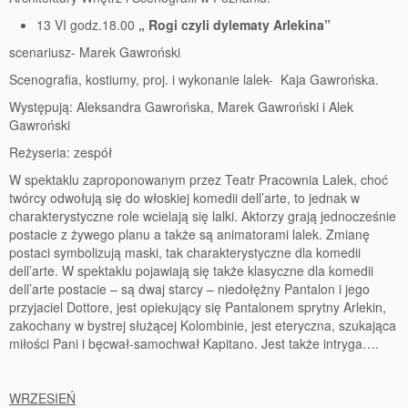
13 VI godz.18.00
„ Rogi czyli dylematy Arlekina”
scenariusz- Marek Gawroński
Scenografia, kostiumy, proj. i wykonanie lalek- Kaja Gawrońska.
Występują: Aleksandra Gawrońska, Marek Gawroński i Alek
Gawroński
Reżyseria: zespół
W spektaklu zaproponowanym przez Teatr Pracownia Lalek, choć
twórcy odwołują się do włoskiej komedii dell’arte, to jednak w
charakterystyczne role wcielają się lalki. Aktorzy grają jednocześnie
postacie z żywego planu a także są animatorami lalek. Zmianę
postaci symbolizują maski, tak charakterystyczne dla komedii
dell’arte. W spektaklu pojawiają się także klasyczne dla komedii
dell’arte postacie – są dwaj starcy – niedołężny Pantalon i jego
przyjaciel Dottore, jest opiekujący się Pantalonem sprytny Arlekin,
zakochany w bystrej służącej Kolombinie, jest eteryczna, szukająca
miłości Pani i bęcwał-samochwał Kapitano. Jest także intryga….
WRZESIEŃ