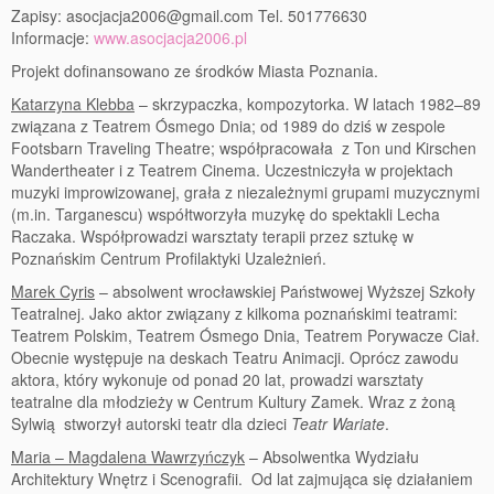
Zapisy: asocjacja2006@gmail.com Tel. 501776630
Informacje:
www.asocjacja2006.pl
Projekt dofinansowano ze środków Miasta Poznania.
Katarzyna Klebba
– skrzypaczka, kompozytorka. W latach 1982–89
związana z Teatrem Ósmego Dnia; od 1989 do dziś w zespole
Footsbarn Traveling Theatre; współpracowała z Ton und Kirschen
Wandertheater i z Teatrem Cinema. Uczestniczyła w projektach
muzyki improwizowanej, grała z niezależnymi grupami muzycznymi
(m.in. Targanescu) współtworzyła muzykę do spektakli Lecha
Raczaka. Współprowadzi warsztaty terapii przez sztukę w
Poznańskim Centrum Profilaktyki Uzależnień. ­­­­­­­­­­­­
Marek Cyris
– absolwent wrocławskiej Państwowej Wyższej Szkoły
Teatralnej. Jako aktor związany z kilkoma poznańskimi teatrami:
Teatrem Polskim, Teatrem Ósmego Dnia, Teatrem Porywacze Ciał.
Obecnie występuje na deskach Teatru Animacji. Oprócz zawodu
aktora, który wykonuje od ponad 20 lat, prowadzi warsztaty
teatralne dla młodzieży w Centrum Kultury Zamek. Wraz z żoną
Sylwią stworzył autorski teatr dla dzieci
Teatr Wariate
. ­­­­
Maria – Magdalena Wawrzyńczyk
– Absolwentka Wydziału
Architektury Wnętrz i Scenografii. Od lat zajmująca się działaniem