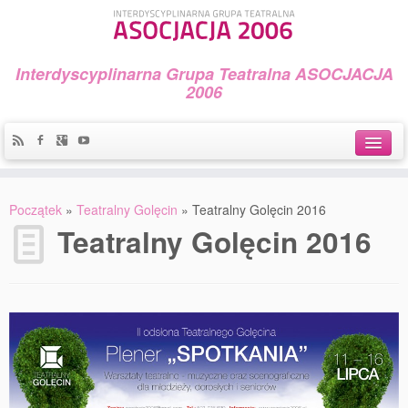
Interdyscyplinarna Grupa Teatralna ASOCJACJA
2006
Idea
Początek
»
Teatralny Golęcin
»
Teatralny Golęcin 2016
Widowiska i spektakle
Teatralny Golęcin 2016
Teatralny Golęcin
Przystań Teatralna
Galeria Jerzego Piotrowicza Pod Koroną
30 lat Galerii Sztuki w Mosinie