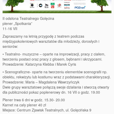
77 Dekad Miasta Poznania
Miłość i Morze Śródziemne – Jarkowi Maszewskiemu
II odsłona Teatralnego Golęcina
Imieniny ul. Święty Marcin
plener „Spotkania”
11-16 VII
Kontakt
Zapraszamy na letnią przygodę z teatrem podczas
międzypokoleniowych warsztatów dla młodzieży, dorosłych i
Partnerzy
seniorów:
• Teatralno- muzyczne – oparte na improwizacji, pracy z ciałem,
tworzeniu postaci oraz pracy z głosem, bębnami i skrzypcami.
Prowadzenie: Katarzyna Klebba i Marek Cyris
• Scenograficzne- oparte na tworzeniu elementów scenografii np.
obiektu, rekwizytu lub kostiumu wraz z podstawami charakteryzacji.
Prowadzenie: Maria – Magdalena Wawrzyńczyk
Dwie grupy warsztatowe połączą swoje działania i stworzą otwarty
dla publiczności pokaz poplenerowy dn. 16 VII o godz. 19.00
Plener trwa 6 dni w godz. 15.30- 20.00
Karnet na cały plener 40 zł
Miejsce: Centrum Zjawisk Teatralnych, ul. Golęcińska 9