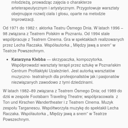
młodzieżą, prowadząc zajęcia o charakterze
arteterapeutycznym i artystycznym. Przygotowuje warsztaty
obejmujące rozwój ciała i głosu, oparte na metodzie
improwizacji.
Od 1971 do 1982 r. aktorka Teatru Ósmego Dnia. W latach 1996 –
98 związana z Teatrem Polskim w Poznaniu. Od 1994 stale
współpracuje z Teatrem Cinema. Gra w spektaklach realizowanych
przez Lecha Raczaka. Współautorka „ Między jawą a snem” w
Teatrze Powszechnym.
Katarzyna Klebba
— skrzypaczka, kompozytorka.
Współprowadzi warsztaty terapii przez sztukę w Poznańskim
Centrum Profilaktyki Uzależnień. Jest autorką warsztatów
muzyczno- teatralnych dla profesjonalistów jak i pasjonatów
niezwiązanych zawodowo z tymi dziedzinami.
W latach 1982–89 związana z Teatrem Ósmego Dnia; od 1989 do
dziś w zespole Footsbarn Traveling Theatre; współpracowała z
Ton und Kirschen Wandertheater i z Teatrem Cinema. Muzyk
zespołu Targanescu. Współtworzyła muzykę do spektakli Lecha
Raczaka. Współautorka „ Między jawą a snem” w Teatrze
Powszechnym.