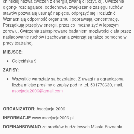
chińskiej nazwa ćwiczeń z energią zwaną qi (czyt. ci). Ćwiczenia
qigong- rozciagajace, oddechowe, zwiększanie zasięgu ruchów
stawów pozwalają usunąć napięcie, odprężyć się i rozluźnić.
Wzmacniają odporność organizmu i poprawiają koncentrację.
Porządkują przepływ energii, przez co można żyć w lepszym
zdrowiu. Ćwiczenia zainspirowane badaniem możliwości ciała przez
naśladowanie ruchów i zachowania zwierząt są także pomocne w
pracy teatralnej.
MIEJSCE:
Golęcińska 9
ZAPISY:
Wszystkie warsztaty są bezpłatne. Z uwagi na ograniczoną
liczbą miejsc prosimy o zapisy pod nr tel. 501776630, mail.
asocjacja2006@gmail.com
ORGANIZATOR
: Asocjacja 2006
INFORMACJE
www.asocjacja2006.pl
DOFINANSOWANO
ze środków budżetowych Miasta Poznania