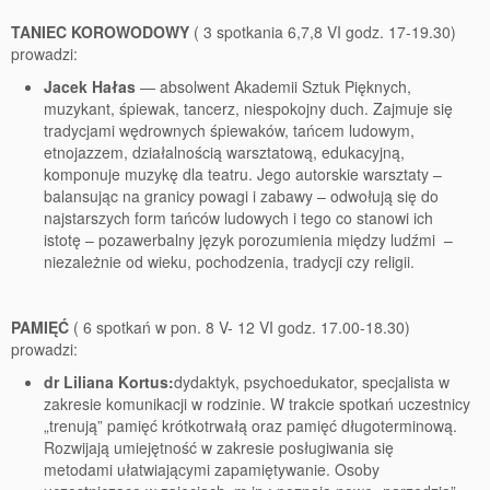
TANIEC KOROWODOWY
( 3 spotkania 6,7,8 VI godz. 17-19.30)
prowadzi:
Jacek Hałas
— absolwent Akademii Sztuk Pięknych,
muzykant, śpiewak, tancerz, niespokojny duch. Zajmuje się
tradycjami wędrownych śpiewaków, tańcem ludowym,
etnojazzem, działalnością warsztatową, edukacyjną,
komponuje muzykę dla teatru. Jego autorskie warsztaty –
balansując na granicy powagi i zabawy – odwołują się do
najstarszych form tańców ludowych i tego co stanowi ich
istotę – pozawerbalny język porozumienia między ludźmi –
niezależnie od wieku, pochodzenia, tradycji czy religii.
PAMIĘĆ
( 6 spotkań w pon. 8 V- 12 VI godz. 17.00-18.30)
prowadzi:
dr Liliana Kortus:
dydaktyk, psychoedukator, specjalista w
zakresie komunikacji w rodzinie. W trakcie spotkań uczestnicy
„trenują” pamięć krótkotrwałą oraz pamięć długoterminową.
Rozwijają umiejętność w zakresie posługiwania się
metodami ułatwiającymi zapamiętywanie. Osoby