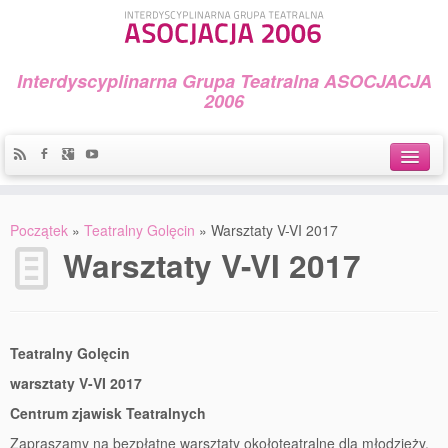
Interdyscyplinarna Grupa Teatralna ASOCJACJA
2006
Idea
Początek
»
Teatralny Golęcin
»
Warsztaty V-VI 2017
Widowiska i spektakle
Warsztaty V-VI 2017
Teatralny Golęcin
Przystań Teatralna
Teatralny Golęcin
Galeria Jerzego Piotrowicza Pod Koroną
warsztaty V-VI 2017
30 lat Galerii Sztuki w Mosinie
Centrum zjawisk Teatralnych
Zapraszamy na bezpłatne warsztaty okołoteatralne dla młodzieży,