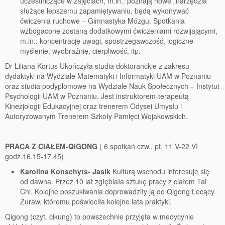
uczestniczące w zajęciach, m.in.: poznają nowe „narzędzia”
służące lepszemu zapamiętywaniu, będą wykonywać
ćwiczenia ruchowe – Gimnastyka Mózgu. Spotkania
wzbogacone zostaną dodatkowymi ćwiczeniami rozwijającymi,
m.in.: koncentrację uwagi, spostrzegawczość, logiczne
myślenie, wyobraźnię, cierpliwość, itp.
Dr Liliana Kortus Ukończyła studia doktoranckie z zakresu
dydaktyki na Wydziale Matematyki i Informatyki UAM w Poznaniu
oraz studia podyplomowe na Wydziale Nauk Społecznych – Instytut
Psychologii UAM w Poznaniu. Jest instruktorem-terapeutą
Kinezjologii Edukacyjnej oraz trenerem Odysei Umysłu i
Autoryzowanym Trenerem Szkoły Pamięci Wojakowskich.
PRACA Z CIAŁEM-QIGONG
( 6 spotkań czw., pt. 11 V-22 VI
godz.16.15-17.45)
Karolina Konschyts- Jasik
Kulturą wschodu interesuje się
od dawna. Przez 10 lat zgłębiała sztukę pracy z ciałem Tai
Chi. Kolejne poszukiwania doprowadziły ją do Qigong Lecący
Żuraw, któremu poświeciła kolejne lata praktyki.
Qigong (czyt. cikung) to powszechnie przyjęta w medycynie