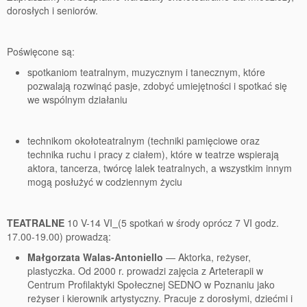
77 Dekad Miasta Poznania
dorosłych i seniorów.
Miłość i Morze Śródziemne – Jarkowi Maszewskiemu
Poświęcone są:
Imieniny ul. Święty Marcin
spotkaniom teatralnym, muzycznym i tanecznym, które
pozwalają rozwinąć pasje, zdobyć umiejętności i spotkać się
Kontakt
we wspólnym działaniu
Partnerzy
technikom okołoteatralnym (techniki pamięciowe oraz
technika ruchu i pracy z ciałem), które w teatrze wspierają
aktora, tancerza, twórcę lalek teatralnych, a wszystkim innym
mogą posłużyć w codziennym życiu
TEATRALNE
10 V-14 VI
(5 spotkań w środy oprócz 7 VI godz.
17.00-19.00) prowadzą:
Małgorzata Walas-Antoniello
— Aktorka, reżyser,
plastyczka. Od 2000 r. prowadzi zajęcia z Arteterapii w
Centrum Profilaktyki Społecznej SEDNO w Poznaniu jako
reżyser i kierownik artystyczny. Pracuje z dorosłymi, dziećmi i