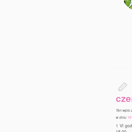
cze
Ten wpis 
w dniu
16
1 VI god
18.00 –