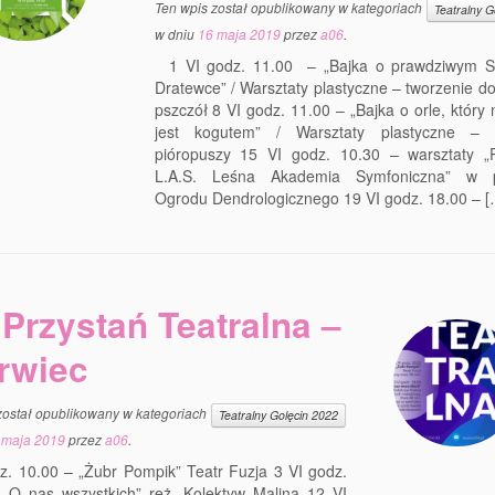
Ten wpis został opublikowany w kategoriach
Teatralny G
w dniu
16 maja 2019
przez
a06
.
1 VI godz. 11.00 – „Bajka o prawdziwym S
Dratewce” / Warsztaty plastyczne – tworzenie 
pszczół 8 VI godz. 11.00 – „Bajka o orle, który 
jest kogutem” / Warsztaty plastyczne – t
pióropuszy 15 VI godz. 10.30 – warsztaty „
L.A.S. Leśna Akademia Symfoniczna” w p
Ogrodu Dendrologicznego 19 VI godz. 18.00 – [
Przystań Teatralna –
rwiec
został opublikowany w kategoriach
Teatralny Golęcin 2022
 maja 2019
przez
a06
.
z. 10.00 – „Żubr Pompik” Teatr Fuzja 3 VI godz.
 „O nas wszystkich” reż. Kolektyw Malina 12 VI