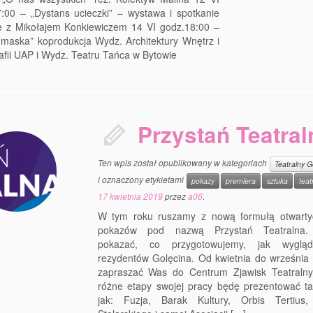
:00 – „Dystans ucieczki” – wystawa i spotkanie
ie z Mikołajem Konkiewiczem 14 VI godz.18:00 –
maska” koprodukcja Wydz. Architektury Wnętrz i
fii UAP i Wydz. Teatru Tańca w Bytowie
Przystań Teatral
Ten wpis został opublikowany w kategoriach
Teatralny G
i oznaczony etykietami
pokazy
premiera
sztuka
teat
17 kwietnia 2019
przez
a06
.
W tym roku ruszamy z nową formułą otwarty
pokazów pod nazwą Przystań Teatralna
pokazać, co przygotowujemy, jak wyglą
rezydentów Golęcina. Od kwietnia do września
zapraszać Was do Centrum Zjawisk Teatralny
różne etapy swojej pracy będę prezentować tak
jak: Fuzja, Barak Kultury, Orbis Tertius