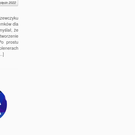
olęcin 2022
zewczyku
domków dla
myślał, że
worzenie
Po prostu
lenerach
…]