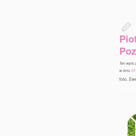
Pio
Poz
Ten wpis 
w dniu
20
foto. Ew