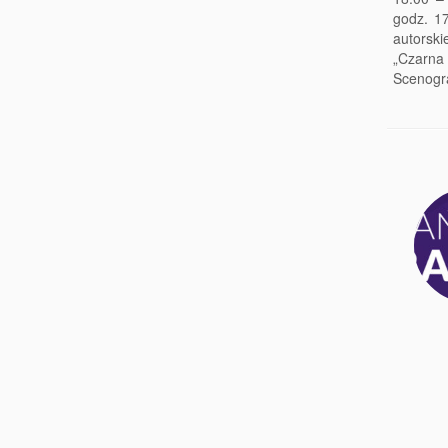
godz. 17
autorsk
„Czarna 
Scenogra