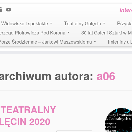
Inte
Widowiska i spektakle
Teatralny Golęcin
Przys
 Jerzego Piotrowicza Pod Koroną
30 lat Galerii Sztuki w 
i Morze Śródziemne – Jarkowi Maszewskiemu
Imieniny u
archiwum autora:
a06
TEATRALNY
LĘCIN 2020