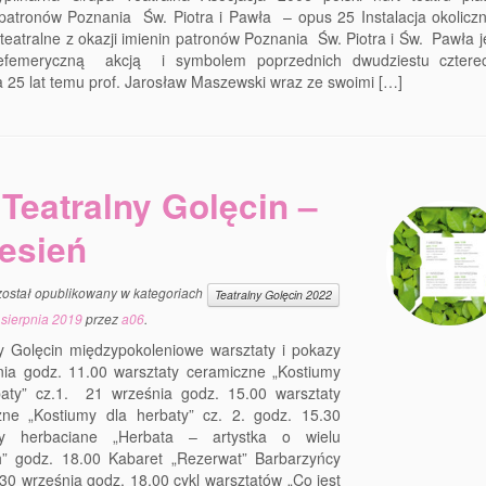
 patronów Poznania Św. Piotra i Pawła – opus 25 Instalacja okoliczn
 teatralne z okazji imienin patronów Poznania Św. Piotra i Św. Pawła 
efemeryczną akcją i symbolem poprzednich dwudziestu czterec
 25 lat temu prof. Jarosław Maszewski wraz ze swoimi […]
Teatralny Golęcin –
esień
został opublikowany w kategoriach
Teatralny Golęcin 2022
 sierpnia 2019
przez
a06
.
y Golęcin międzypokoleniowe warsztaty i pokazy
nia godz. 11.00 warsztaty ceramiczne „Kostiumy
baty” cz.1. 21 września godz. 15.00 warsztaty
zne „Kostiumy dla herbaty” cz. 2. godz. 15.30
ty herbaciane „Herbata – artystka o wielu
h” godz. 18.00 Kabaret „Rezerwat” Barbarzyńcy
30 września godz. 18.00 cykl warsztatów „Co jest