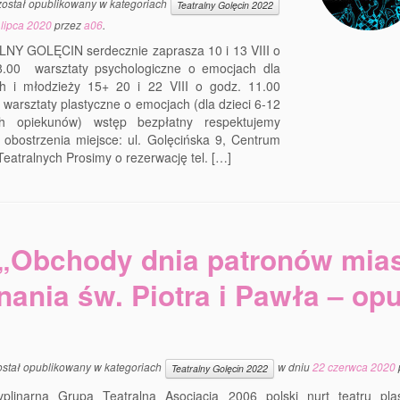
został opublikowany w kategoriach
Teatralny Golęcin 2022
 lipca 2020
przez
a06
.
NY GOLĘCIN serdecznie zaprasza 10 i 13 VIII o
8.00 warsztaty psychologiczne o emocjach dla
ch i młodzieży 15+ 20 i 22 VIII o godz. 11.00
 warsztaty plastyczne o emocjach (dla dzieci 6-12
ch opiekunów) wstęp bezpłatny respektujemy
 obostrzenia miejsce: ul. Golęcińska 9, Centrum
Teatralnych Prosimy o rezerwację tel. […]
„Obchody dnia patronów mia
nania św. Piotra i Pawła – op
ostał opublikowany w kategoriach
w dniu
22 czerwca 2020
Teatralny Golęcin 2022
cyplinarna Grupa Teatralna Asocjacja 2006 polski nurt teatru pla