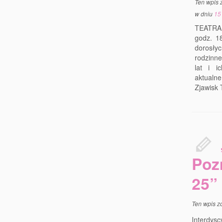
Ten wpis 
w dniu
15
TEATRAL
godz. 1
dorosły
rodzinne
lat i i
aktualne
Zjawisk 
Poz
25”
Ten wpis z
Interdys