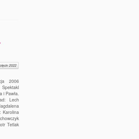
.
olęcin 2022
acja 2006
 Spektakl
a i Pawła.
ład: Lech
agdalena
 Karolina
achowczyk
otr Tetlak