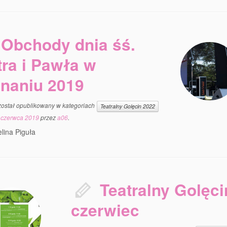
Obchody dnia śś.
tra i Pawła w
naniu 2019
został opublikowany w kategoriach
Teatralny Golęcin 2022
 czerwca 2019
przez
a06
.
elina Piguła
Teatralny Golęci
czerwiec