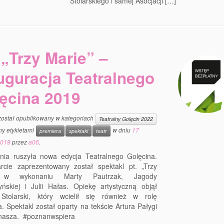
Stolarskiego i samej Asocjacji […]
„Trzy Marie” –
uguracja Teatralnego
ęcina 2019
został opublikowany w kategoriach
Teatralny Golęcin 2022
ny etykietami
w dniu
17
premiera
spektakl
teatr
2019
przez
a06
.
tnia ruszyła nowa edycja Teatralnego Golęcina.
rcie zaprezentowany został spektakl pt. „Trzy
 w wykonaniu Marty Pautrzak, Jagody
ńskiej i Julii Hałas. Opiekę artystyczną objął
Stolarski, który wcielił się również w rolę
a. Spektakl został oparty na tekście Artura Pałygi
nasza. #poznanwspiera