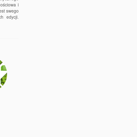
ościowa i
jest swego
h edycji.