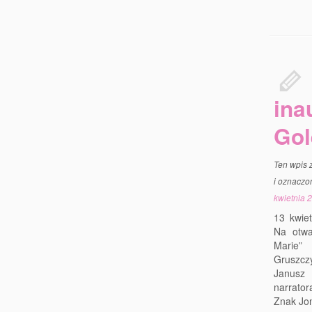
ina
Gol
Ten wpis 
i oznaczo
kwietnia 
13 kwie
Na otwa
Marie”
Gruszczy
Janusz 
narrator
Znak Jo