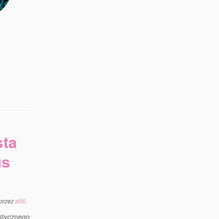
sta
us
przez
a06
.
stycznego