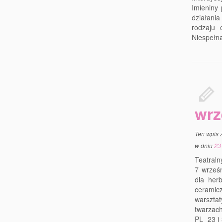
Imieniny
działania
rodzaju 
Niespełna
wrz
Ten wpis 
w dniu
23
Teatraln
7 wrześ
dla her
ceramic
warszta
twarzac
PL 23 i 