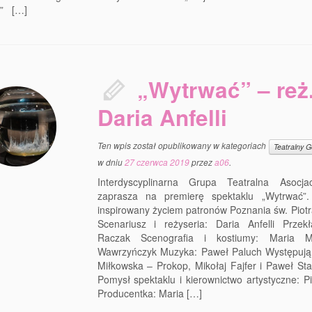
” […]
„Wytrwać” – reż
Daria Anfelli
Ten wpis został opublikowany w kategoriach
Teatralny G
w dniu
27 czerwca 2019
przez
a06
.
Interdyscyplinarna Grupa Teatralna Asocj
zaprasza na premierę spektaklu „Wytrwać”.
inspirowany życiem patronów Poznania św. Piotr
Scenariusz i reżyseria: Daria Anfelli Przek
Raczak Scenografia i kostiumy: Maria M
Wawrzyńczyk Muzyka: Paweł Paluch Występują:
Miłkowska – Prokop, Mikołaj Fajfer i Paweł St
Pomysł spektaklu i kierownictwo artystyczne: Pi
Producentka: Maria […]