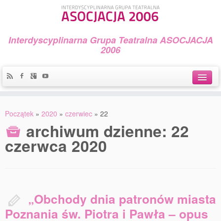
Interdyscyplinarna Grupa Teatralna ASOCJACJA
2006
Idea
Początek
»
2020
»
czerwiec
»
22
Widowiska i spektakle
archiwum dzienne:
22
czerwca 2020
Teatralny Golęcin
Przystań Teatralna
Galeria Jerzego Piotrowicza Pod Koroną
„Obchody dnia patronów miasta
30 lat Galerii Sztuki w Mosinie
Poznania św. Piotra i Pawła – opus