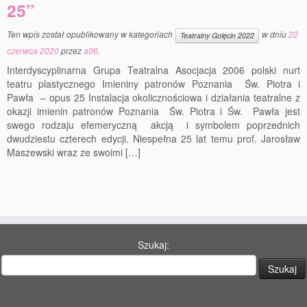
77 Dekad Miasta Poznania
25”
Miłość i Morze Śródziemne – Jarkowi Maszewskiemu
Ten wpis został opublikowany w kategoriach
w dniu
22
Teatralny Golęcin 2022
czerwca 2020
przez
a06
.
Imieniny ul. Święty Marcin
Interdyscyplinarna Grupa Teatralna Asocjacja 2006 polski nurt
teatru plastycznego Imieniny patronów Poznania Św. Piotra i
Kontakt
Pawła – opus 25 Instalacja okolicznościowa i działania teatralne z
okazji imienin patronów Poznania Św. Piotra i Św. Pawła jest
Partnerzy
swego rodzaju efemeryczną akcją i symbolem poprzednich
dwudziestu czterech edycji. Niespełna 25 lat temu prof. Jarosław
Maszewski wraz ze swoimi […]
Szukaj: