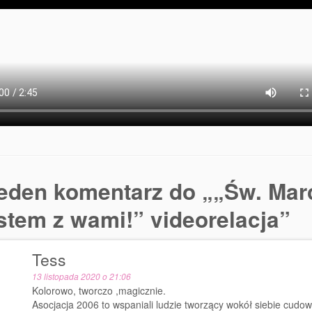
eden komentarz do „
„Św. Mar
estem z wami!” videorelacja
”
Tess
13 listopada 2020 o 21:06
Kolorowo, tworczo ,magicznie.
Asocjacja 2006 to wspaniali ludzie tworzący wokół siebie cudo