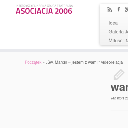
Idea
Galeria
Miłość 
Początek
»
„Św. Marcin – jestem z wami!” videorelacja
wam
Ten wpis z