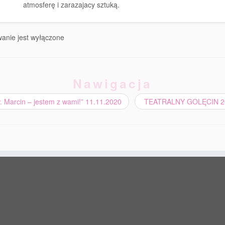
atmosferę i zarazajacy sztuką.
anie jest wyłączone
Nawigacja
 Marcin – jestem z wami!” 11.11.2020
TEATRALNY GOLĘCIN 