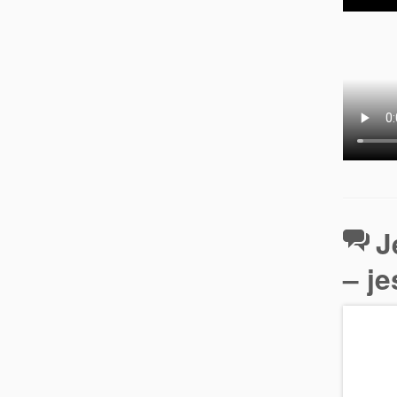
J
– j