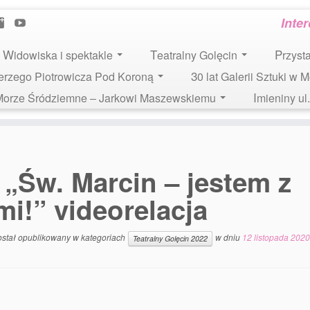
Inte
Widowiska i spektakle
Teatralny Golęcin
Przys
 Jerzego Piotrowicza Pod Koroną
30 lat Galerii Sztuki w 
i Morze Śródziemne – Jarkowi Maszewskiemu
Imieniny u
„Św. Marcin – jestem z
i!” videorelacja
ostał opublikowany w kategoriach
w dniu
12 listopada 2020
Teatralny Golęcin 2022