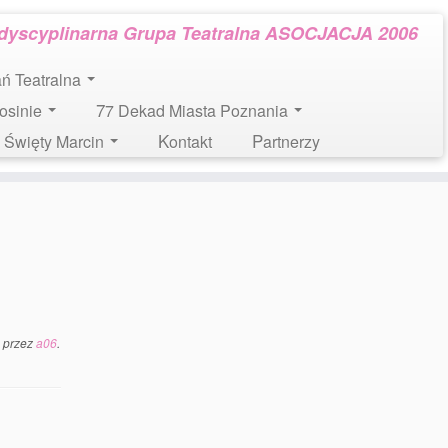
rdyscyplinarna Grupa Teatralna ASOCJACJA 2006
tań Teatralna
Mosinie
77 Dekad Miasta Poznania
l. Święty Marcin
Kontakt
Partnerzy
przez
a06
.