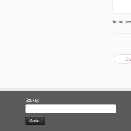
komentow
←
„Św.
Szukaj: