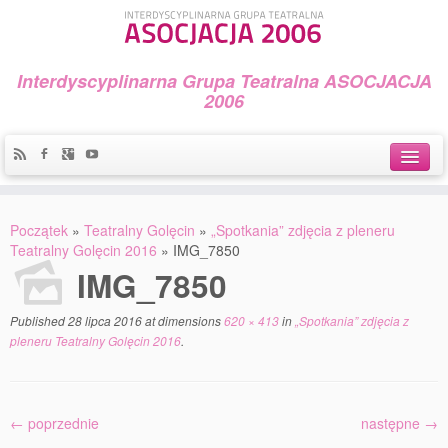
Interdyscyplinarna Grupa Teatralna ASOCJACJA
2006
Idea
Początek
»
Teatralny Golęcin
»
„Spotkania” zdjęcia z pleneru
Widowiska i spektakle
Teatralny Golęcin 2016
»
IMG_7850
IMG_7850
Teatralny Golęcin
Published
28 lipca 2016
at dimensions
620 × 413
in
„Spotkania” zdjęcia z
Przystań Teatralna
pleneru Teatralny Golęcin 2016
.
Galeria Jerzego Piotrowicza Pod Koroną
30 lat Galerii Sztuki w Mosinie
← poprzednie
następne →