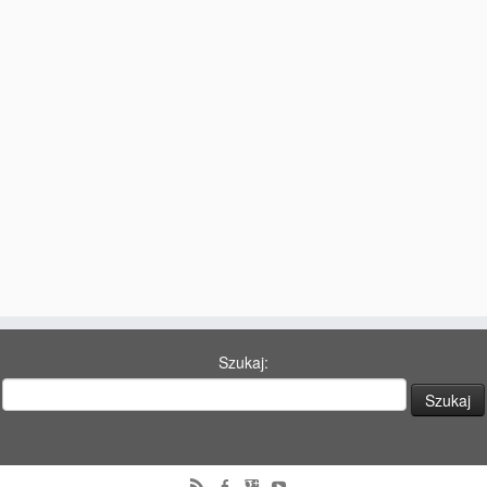
77 Dekad Miasta Poznania
Miłość i Morze Śródziemne – Jarkowi Maszewskiemu
Imieniny ul. Święty Marcin
Kontakt
Partnerzy
Szukaj: