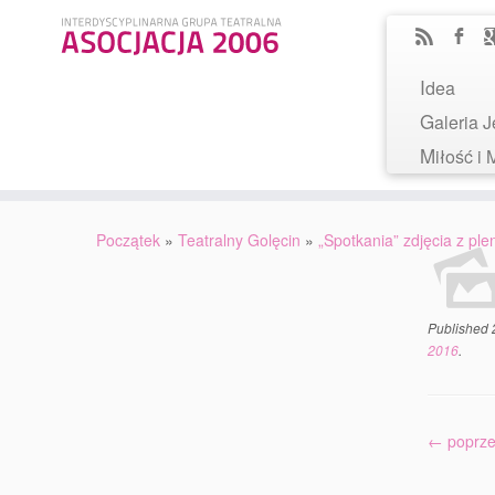
Idea
Galeria
Miłość 
Początek
»
Teatralny Golęcin
»
„Spotkania” zdjęcia z pl
Published
2016
.
← poprze