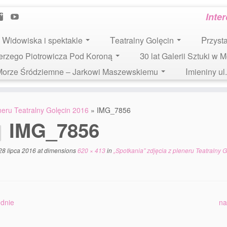
Inte
Widowiska i spektakle
Teatralny Golęcin
Przys
 Jerzego Piotrowicza Pod Koroną
30 lat Galerii Sztuki w 
i Morze Śródziemne – Jarkowi Maszewskiemu
Imieniny u
eneru Teatralny Golęcin 2016
»
IMG_7856
IMG_7856
28 lipca 2016
at dimensions
620 × 413
in
„Spotkania” zdjęcia z pleneru Teatralny G
dnie
na