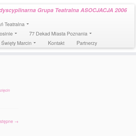
rdyscyplinarna Grupa Teatralna ASOCJACJA 2006
tań Teatralna
Mosinie
77 Dekad Miasta Poznania
l. Święty Marcin
Kontakt
Partnerzy
olęcin
stępne →