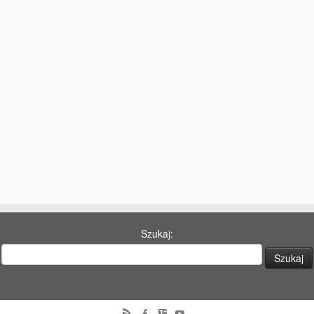
77 Dekad Miasta Poznania
Miłość i Morze Śródziemne – Jarkowi Maszewskiemu
Imieniny ul. Święty Marcin
Kontakt
Partnerzy
Szukaj: