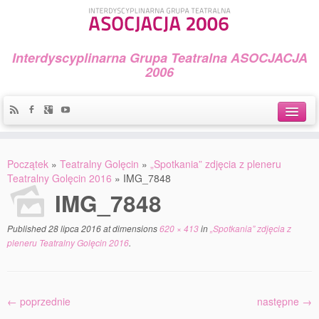
Interdyscyplinarna Grupa Teatralna ASOCJACJA
2006
Idea
Początek
»
Teatralny Golęcin
»
„Spotkania” zdjęcia z pleneru
Widowiska i spektakle
Teatralny Golęcin 2016
»
IMG_7848
IMG_7848
Teatralny Golęcin
Published
28 lipca 2016
at dimensions
620 × 413
in
„Spotkania” zdjęcia z
Przystań Teatralna
pleneru Teatralny Golęcin 2016
.
Galeria Jerzego Piotrowicza Pod Koroną
30 lat Galerii Sztuki w Mosinie
← poprzednie
następne →