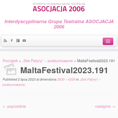
Interdyscyplinarna Grupa Teatralna ASOCJACJA
2006
Idea
Początek
»
„Siła Patyny” – podsumowanie
»
MaltaFestival2023.191
Widowiska i spektakle
MaltaFestival2023.191
Teatralny Golęcin
Published
2 lipca 2023
at dimensions
2839 × 4259
in
„Siła Patyny” –
podsumowanie
.
Przystań Teatralna
Galeria Jerzego Piotrowicza Pod Koroną
← poprzednie
następne →
30 lat Galerii Sztuki w Mosinie