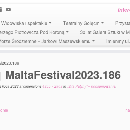
Inte
Widowiska i spektakle
Teatralny Golęcin
Przys
 Jerzego Piotrowicza Pod Koroną
30 lat Galerii Sztuki w 
i Morze Śródziemne – Jarkowi Maszewskiemu
Imieniny u
al2023.186
MaltaFestival2023.186
2 lipca 2023
at dimensions
4355 × 2903
in
„Siła Patyny” – podsumowanie
.
dnie
na