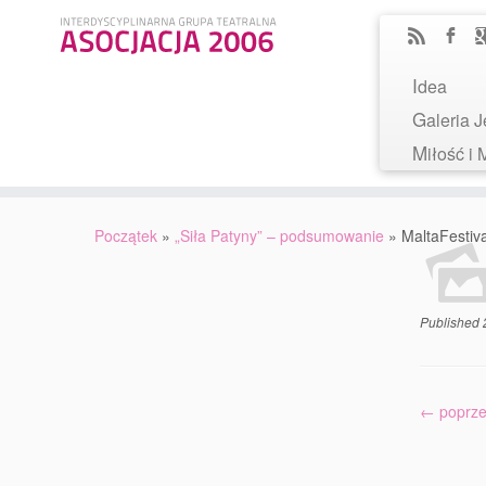
Idea
Galeria
Miłość 
Początek
»
„Siła Patyny” – podsumowanie
»
MaltaFestiv
Published
← poprze