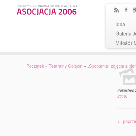
Idea
Galeria
Miłość 
Początek
»
Teatralny Golęcin
»
„Spotkania” zdjęcia z pl
Published
2016
.
← poprze