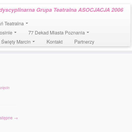
rdyscyplinarna Grupa Teatralna ASOCJACJA 2006
tań Teatralna
Mosinie
77 Dekad Miasta Poznania
l. Święty Marcin
Kontakt
Partnerzy
olęcin
stępne →