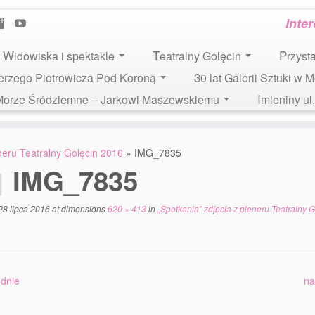
Inte
Widowiska i spektakle
Teatralny Golęcin
Przys
 Jerzego Piotrowicza Pod Koroną
30 lat Galerii Sztuki w 
i Morze Śródziemne – Jarkowi Maszewskiemu
Imieniny u
eneru Teatralny Golęcin 2016
»
IMG_7835
IMG_7835
28 lipca 2016
at dimensions
620 × 413
in
„Spotkania” zdjęcia z pleneru Teatralny G
dnie
na