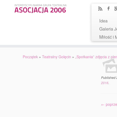
Idea
Galeria
Miłość 
Początek
»
Teatralny Golęcin
»
„Spotkania” zdjęcia z pl
Published
2016
.
← poprze