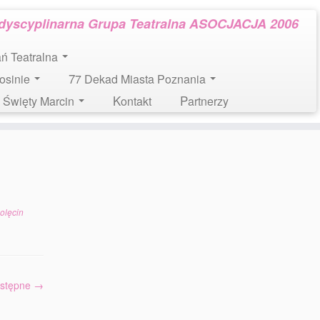
rdyscyplinarna Grupa Teatralna ASOCJACJA 2006
tań Teatralna
Mosinie
77 Dekad Miasta Poznania
l. Święty Marcin
Kontakt
Partnerzy
olęcin
stępne →