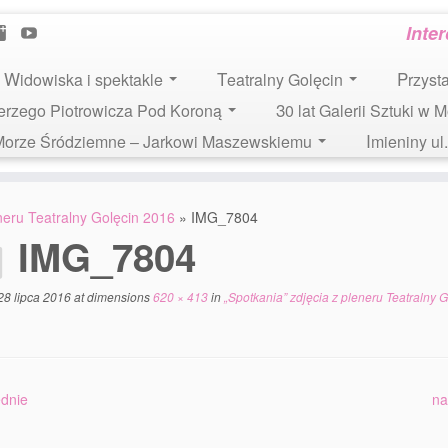
Inte
Widowiska i spektakle
Teatralny Golęcin
Przys
 Jerzego Piotrowicza Pod Koroną
30 lat Galerii Sztuki w 
i Morze Śródziemne – Jarkowi Maszewskiemu
Imieniny u
eneru Teatralny Golęcin 2016
»
IMG_7804
IMG_7804
28 lipca 2016
at dimensions
620 × 413
in
„Spotkania” zdjęcia z pleneru Teatralny G
dnie
na