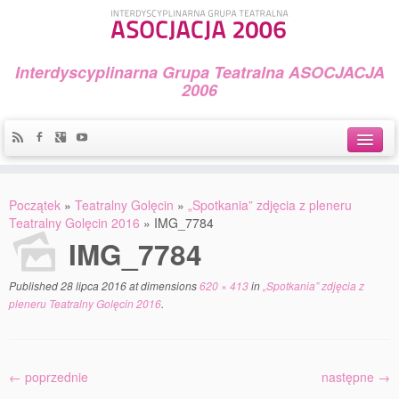
Interdyscyplinarna Grupa Teatralna ASOCJACJA
2006
Idea
Początek
»
Teatralny Golęcin
»
„Spotkania” zdjęcia z pleneru
Widowiska i spektakle
Teatralny Golęcin 2016
»
IMG_7784
IMG_7784
Teatralny Golęcin
Published
28 lipca 2016
at dimensions
620 × 413
in
„Spotkania” zdjęcia z
Przystań Teatralna
pleneru Teatralny Golęcin 2016
.
Galeria Jerzego Piotrowicza Pod Koroną
30 lat Galerii Sztuki w Mosinie
← poprzednie
następne →