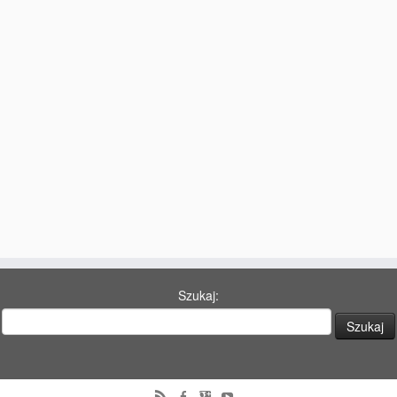
77 Dekad Miasta Poznania
Miłość i Morze Śródziemne – Jarkowi Maszewskiemu
Imieniny ul. Święty Marcin
Kontakt
Partnerzy
Szukaj: