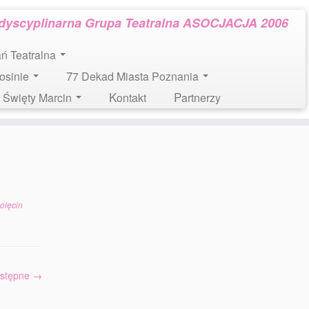
rdyscyplinarna Grupa Teatralna ASOCJACJA 2006
tań Teatralna
Mosinie
77 Dekad Miasta Poznania
l. Święty Marcin
Kontakt
Partnerzy
olęcin
stępne →