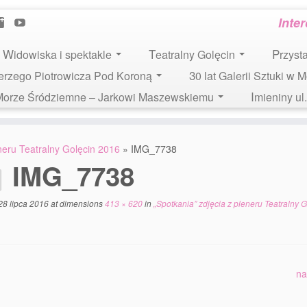
Inte
Widowiska i spektakle
Teatralny Golęcin
Przys
 Jerzego Piotrowicza Pod Koroną
30 lat Galerii Sztuki w 
i Morze Śródziemne – Jarkowi Maszewskiemu
Imieniny u
eneru Teatralny Golęcin 2016
»
IMG_7738
IMG_7738
28 lipca 2016
at dimensions
413 × 620
in
„Spotkania” zdjęcia z pleneru Teatralny G
na