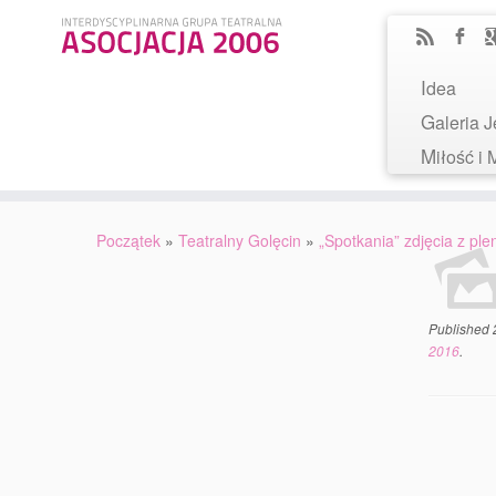
Idea
Galeria
Miłość 
Początek
»
Teatralny Golęcin
»
„Spotkania” zdjęcia z pl
Published
2016
.