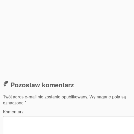
77 Dekad Miasta Poznania
Miłość i Morze Śródziemne – Jarkowi Maszewskiemu
Imieniny ul. Święty Marcin
Kontakt
Partnerzy
Pozostaw komentarz
Twój adres e-mail nie zostanie opublikowany.
Wymagane pola są
oznaczone
*
Komentarz