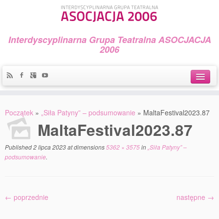
Interdyscyplinarna Grupa Teatralna ASOCJACJA
2006
Idea
Początek
»
„Siła Patyny” – podsumowanie
»
MaltaFestival2023.87
Widowiska i spektakle
MaltaFestival2023.87
Teatralny Golęcin
Published
2 lipca 2023
at dimensions
5362 × 3575
in
„Siła Patyny” –
podsumowanie
.
Przystań Teatralna
Galeria Jerzego Piotrowicza Pod Koroną
← poprzednie
następne →
30 lat Galerii Sztuki w Mosinie