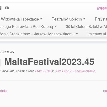
Inte
Widowiska i spektakle
Teatralny Golęcin
Przys
 Jerzego Piotrowicza Pod Koroną
30 lat Galerii Sztuki w 
i Morze Śródziemne – Jarkowi Maszewskiemu
Imieniny u
al2023.45
MaltaFestival2023.45
2 lipca 2023
at dimensions
4148 × 2765
in
„Siła Patyny” – podsumowanie
.
dnie
na