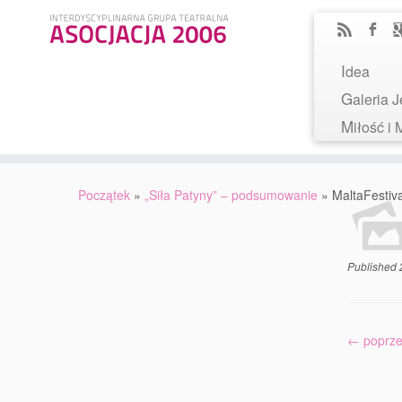
Idea
Galeria
Miłość 
Początek
»
„Siła Patyny” – podsumowanie
»
MaltaFestiv
Published
← poprze