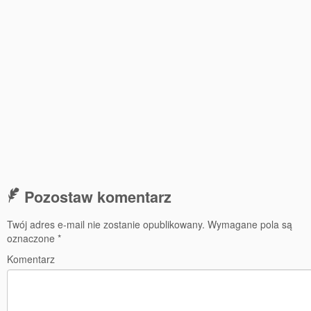
77 Dekad Miasta Poznania
Miłość i Morze Śródziemne – Jarkowi Maszewskiemu
Imieniny ul. Święty Marcin
Kontakt
Partnerzy
Pozostaw komentarz
Twój adres e-mail nie zostanie opublikowany.
Wymagane pola są
oznaczone
*
Komentarz