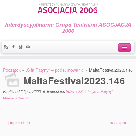
Interdyscyplinarna Grupa Teatralna ASOCJACJA
2006
Idea
Początek
»
„Siła Patyny” – podsumowanie
»
MaltaFestival2023.146
Widowiska i spektakle
MaltaFestival2023.146
Teatralny Golęcin
Published
2 lipca 2023
at dimensions
5026 × 3351
in
„Siła Patyny” –
podsumowanie
.
Przystań Teatralna
Galeria Jerzego Piotrowicza Pod Koroną
← poprzednie
następne →
30 lat Galerii Sztuki w Mosinie