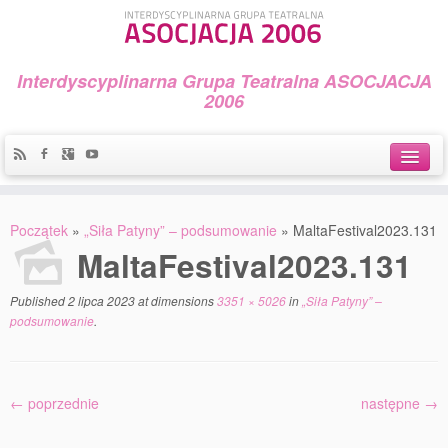
Interdyscyplinarna Grupa Teatralna ASOCJACJA
2006
Idea
Początek
»
„Siła Patyny” – podsumowanie
»
MaltaFestival2023.131
Widowiska i spektakle
MaltaFestival2023.131
Teatralny Golęcin
Published
2 lipca 2023
at dimensions
3351 × 5026
in
„Siła Patyny” –
podsumowanie
.
Przystań Teatralna
Galeria Jerzego Piotrowicza Pod Koroną
← poprzednie
następne →
30 lat Galerii Sztuki w Mosinie