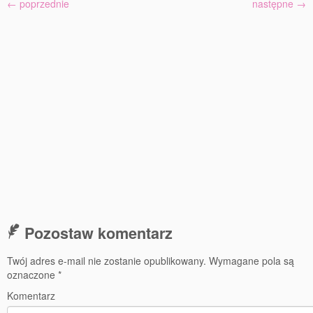
77 Dekad Miasta Poznania
← poprzednie
następne →
Miłość i Morze Śródziemne – Jarkowi Maszewskiemu
Imieniny ul. Święty Marcin
Kontakt
Partnerzy
Pozostaw komentarz
Twój adres e-mail nie zostanie opublikowany.
Wymagane pola są
oznaczone
*
Komentarz