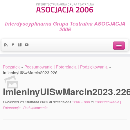
Interdyscyplinarna Grupa Teatralna ASOCJACJA
2006
Idea
Początek
»
Podsumowanie | Fotorelacja | Podziękowania
»
Widowiska i spektakle
ImieninyUlSwMarcin2023.226
Teatralny Golęcin
ImieninyUlSwMarcin2023.22
Przystań Teatralna
Published
20 listopada 2023
at dimensions
1200 × 800
in
Podsumowanie |
Galeria Jerzego Piotrowicza Pod Koroną
Fotorelacja | Podziękowania
.
30 lat Galerii Sztuki w Mosinie