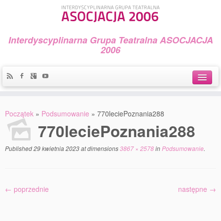
Interdyscyplinarna Grupa Teatralna ASOCJACJA
2006
Idea
Początek
»
Podsumowanie
»
770leciePoznania288
Widowiska i spektakle
770leciePoznania288
Teatralny Golęcin
Published
29 kwietnia 2023
at dimensions
3867 × 2578
in
Podsumowanie
.
Przystań Teatralna
Galeria Jerzego Piotrowicza Pod Koroną
← poprzednie
następne →
30 lat Galerii Sztuki w Mosinie