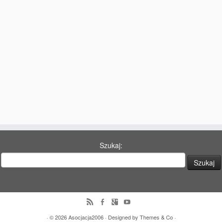
77 Dekad Miasta Poznania
Miłość i Morze Śródziemne – Jarkowi Maszewskiemu
Imieniny ul. Święty Marcin
Kontakt
Partnerzy
Szukaj:
· © 2026
Asocjacja2006
· Designed by
Themes & Co
·