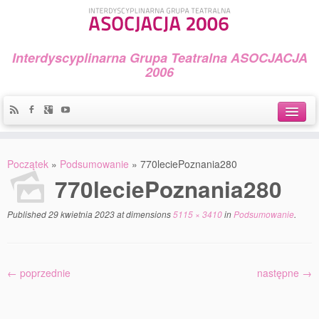
Interdyscyplinarna Grupa Teatralna ASOCJACJA
2006
Idea
Początek
»
Podsumowanie
»
770leciePoznania280
Widowiska i spektakle
770leciePoznania280
Teatralny Golęcin
Published
29 kwietnia 2023
at dimensions
5115 × 3410
in
Podsumowanie
.
Przystań Teatralna
Galeria Jerzego Piotrowicza Pod Koroną
← poprzednie
następne →
30 lat Galerii Sztuki w Mosinie