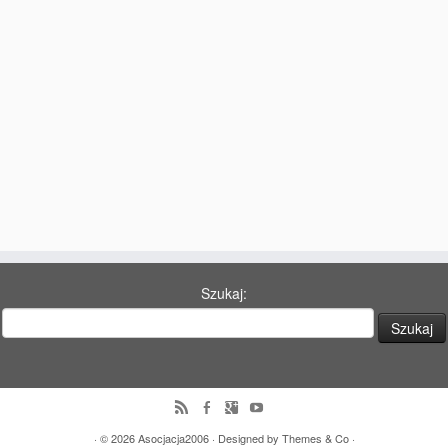
77 Dekad Miasta Poznania
Miłość i Morze Śródziemne – Jarkowi Maszewskiemu
Imieniny ul. Święty Marcin
Kontakt
Partnerzy
Szukaj:
· © 2026
Asocjacja2006
· Designed by
Themes & Co
·