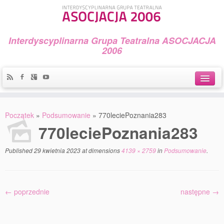
Interdyscyplinarna Grupa Teatralna ASOCJACJA
2006
Idea
Początek
»
Podsumowanie
»
770leciePoznania283
Widowiska i spektakle
770leciePoznania283
Teatralny Golęcin
Published
29 kwietnia 2023
at dimensions
4139 × 2759
in
Podsumowanie
.
Przystań Teatralna
Galeria Jerzego Piotrowicza Pod Koroną
← poprzednie
następne →
30 lat Galerii Sztuki w Mosinie