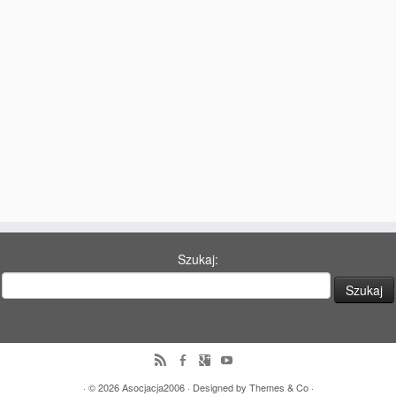
77 Dekad Miasta Poznania
Miłość i Morze Śródziemne – Jarkowi Maszewskiemu
Imieniny ul. Święty Marcin
Kontakt
Partnerzy
Szukaj:
· © 2026
Asocjacja2006
· Designed by
Themes & Co
·