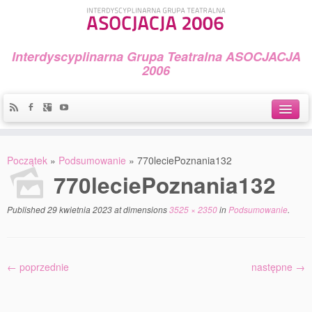
Interdyscyplinarna Grupa Teatralna ASOCJACJA
2006
Idea
Początek
»
Podsumowanie
»
770leciePoznania132
Widowiska i spektakle
770leciePoznania132
Teatralny Golęcin
Published
29 kwietnia 2023
at dimensions
3525 × 2350
in
Podsumowanie
.
Przystań Teatralna
Galeria Jerzego Piotrowicza Pod Koroną
← poprzednie
następne →
30 lat Galerii Sztuki w Mosinie