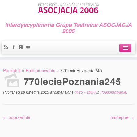
Interdyscyplinarna Grupa Teatralna ASOCJACJA
2006
Idea
Początek
»
Podsumowanie
»
770leciePoznania245
Widowiska i spektakle
770leciePoznania245
Teatralny Golęcin
Published
29 kwietnia 2023
at dimensions
4425 × 2950
in
Podsumowanie
.
Przystań Teatralna
Galeria Jerzego Piotrowicza Pod Koroną
← poprzednie
następne →
30 lat Galerii Sztuki w Mosinie