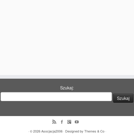
77 Dekad Miasta Poznania
Miłość i Morze Śródziemne – Jarkowi Maszewskiemu
Imieniny ul. Święty Marcin
Kontakt
Partnerzy
Szukaj:
· © 2026
Asocjacja2006
· Designed by
Themes & Co
·