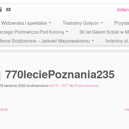
Inte
Widowiska i spektakle
Teatralny Golęcin
Przys
 Jerzego Piotrowicza Pod Koroną
30 lat Galerii Sztuki w 
i Morze Śródziemne – Jarkowi Maszewskiemu
Imieniny u
770leciePoznania235
29 kwietnia 2023
at dimensions
4615 × 3077
in
Podsumowanie
.
dnie
na