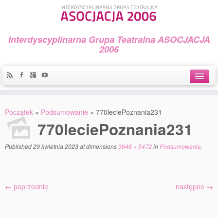
Interdyscyplinarna Grupa Teatralna ASOCJACJA
2006
Idea
Początek
»
Podsumowanie
»
770leciePoznania231
Widowiska i spektakle
770leciePoznania231
Teatralny Golęcin
Published
29 kwietnia 2023
at dimensions
3648 × 5472
in
Podsumowanie
.
Przystań Teatralna
Galeria Jerzego Piotrowicza Pod Koroną
← poprzednie
następne →
30 lat Galerii Sztuki w Mosinie