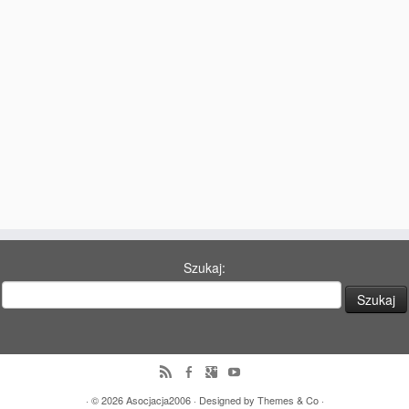
77 Dekad Miasta Poznania
Miłość i Morze Śródziemne – Jarkowi Maszewskiemu
Imieniny ul. Święty Marcin
Kontakt
Partnerzy
Szukaj:
· © 2026
Asocjacja2006
· Designed by
Themes & Co
·