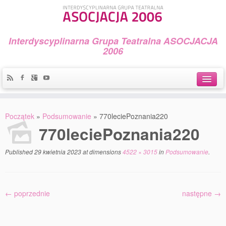
Interdyscyplinarna Grupa Teatralna ASOCJACJA
2006
Idea
Początek
»
Podsumowanie
»
770leciePoznania220
Widowiska i spektakle
770leciePoznania220
Teatralny Golęcin
Published
29 kwietnia 2023
at dimensions
4522 × 3015
in
Podsumowanie
.
Przystań Teatralna
Galeria Jerzego Piotrowicza Pod Koroną
← poprzednie
następne →
30 lat Galerii Sztuki w Mosinie