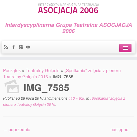
Interdyscyplinarna Grupa Teatralna ASOCJACJA
2006
Idea
Początek
»
Teatralny Golęcin
»
„Spotkania” zdjęcia z pleneru
Widowiska i spektakle
Teatralny Golęcin 2016
»
IMG_7585
IMG_7585
Teatralny Golęcin
Published
28 lipca 2016
at dimensions
413 × 620
in
„Spotkania” zdjęcia z
Przystań Teatralna
pleneru Teatralny Golęcin 2016
.
Galeria Jerzego Piotrowicza Pod Koroną
30 lat Galerii Sztuki w Mosinie
← poprzednie
następne →