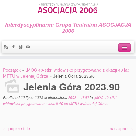
Interdyscyplinarna Grupa Teatralna ASOCJACJA
2006
Idea
Początek
»
„MOC 40-stki” widowisko przygotowane z okazji 40 lat
Widowiska i spektakle
MFTU w Jeleniej Górze
»
Jelenia Góra 2023.90
Jelenia Góra 2023.90
Teatralny Golęcin
Published
22 lipca 2023
at dimensions
2908 × 4362
in
„MOC 40-stki”
Przystań Teatralna
widowisko przygotowane z okazji 40 lat MFTU w Jeleniej Górze
.
Galeria Jerzego Piotrowicza Pod Koroną
30 lat Galerii Sztuki w Mosinie
← poprzednie
następne →