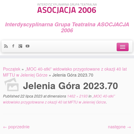
Interdyscyplinarna Grupa Teatralna ASOCJACJA
2006
Idea
Początek
»
„MOC 40-stki” widowisko przygotowane z okazji 40 lat
Widowiska i spektakle
MFTU w Jeleniej Górze
»
Jelenia Góra 2023.70
Jelenia Góra 2023.70
Teatralny Golęcin
Published
22 lipca 2023
at dimensions
1462 × 2193
in
„MOC 40-stki”
Przystań Teatralna
widowisko przygotowane z okazji 40 lat MFTU w Jeleniej Górze
.
Galeria Jerzego Piotrowicza Pod Koroną
30 lat Galerii Sztuki w Mosinie
← poprzednie
następne →