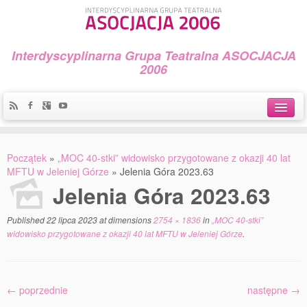
Interdyscyplinarna Grupa Teatralna ASOCJACJA
2006
Idea
Początek
»
„MOC 40-stki” widowisko przygotowane z okazji 40 lat
Widowiska i spektakle
MFTU w Jeleniej Górze
»
Jelenia Góra 2023.63
Jelenia Góra 2023.63
Teatralny Golęcin
Published
22 lipca 2023
at dimensions
2754 × 1836
in
„MOC 40-stki”
Przystań Teatralna
widowisko przygotowane z okazji 40 lat MFTU w Jeleniej Górze
.
Galeria Jerzego Piotrowicza Pod Koroną
30 lat Galerii Sztuki w Mosinie
← poprzednie
następne →