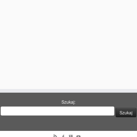
77 Dekad Miasta Poznania
Miłość i Morze Śródziemne – Jarkowi Maszewskiemu
Imieniny ul. Święty Marcin
Kontakt
Partnerzy
Szukaj: