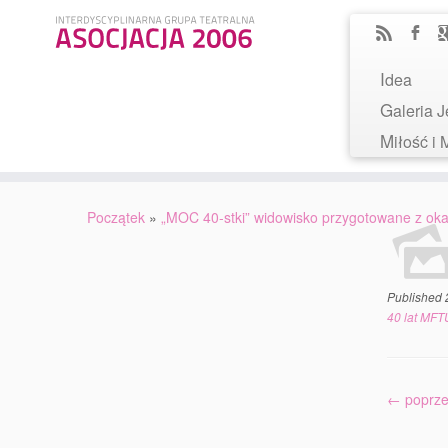
Idea
Galeria
Miłość 
Początek
»
„MOC 40-stki” widowisko przygotowane z okaz
Published
40 lat MFT
← poprze