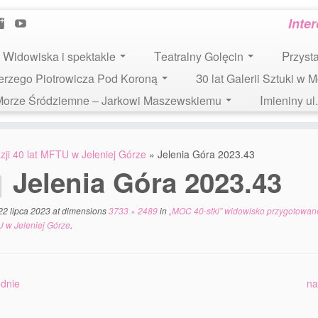
Inte
Widowiska i spektakle
Teatralny Golęcin
Przys
 Jerzego Piotrowicza Pod Koroną
30 lat Galerii Sztuki w 
i Morze Śródziemne – Jarkowi Maszewskiemu
Imieniny u
ji 40 lat MFTU w Jeleniej Górze
»
Jelenia Góra 2023.43
Jelenia Góra 2023.43
22 lipca 2023
at dimensions
3733 × 2489
in
„MOC 40-stki” widowisko przygotowane
U w Jeleniej Górze
.
dnie
na