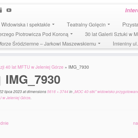
Inte
Widowiska i spektakle
Teatralny Golęcin
Przys
 Jerzego Piotrowicza Pod Koroną
30 lat Galerii Sztuki w 
i Morze Śródziemne – Jarkowi Maszewskiemu
Imieniny u
ji 40 lat MFTU w Jeleniej Górze
»
IMG_7930
IMG_7930
22 lipca 2023
at dimensions
5616 × 3744
in
„MOC 40-stki” widowisko przygotowane
U w Jeleniej Górze
.
dnie
na