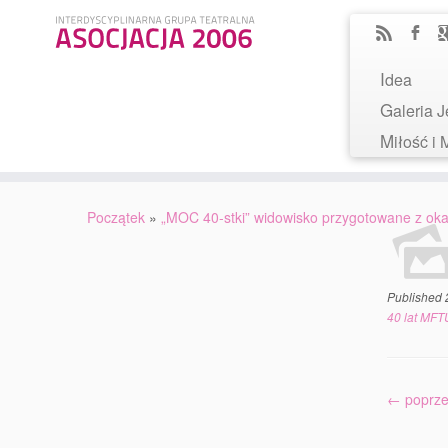
Idea
Galeria
Miłość 
Początek
»
„MOC 40-stki” widowisko przygotowane z okaz
Published
40 lat MFT
← poprze