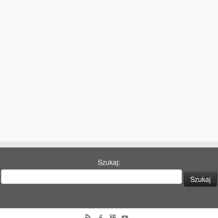
77 Dekad Miasta Poznania
Miłość i Morze Śródziemne – Jarkowi Maszewskiemu
Imieniny ul. Święty Marcin
Kontakt
Partnerzy
Szukaj: