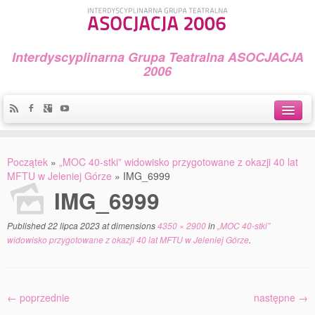
Interdyscyplinarna Grupa Teatralna ASOCJACJA
2006
Idea
Początek
»
„MOC 40-stki” widowisko przygotowane z okazji 40 lat
Widowiska i spektakle
MFTU w Jeleniej Górze
»
IMG_6999
IMG_6999
Teatralny Golęcin
Published
22 lipca 2023
at dimensions
4350 × 2900
in
„MOC 40-stki”
Przystań Teatralna
widowisko przygotowane z okazji 40 lat MFTU w Jeleniej Górze
.
Galeria Jerzego Piotrowicza Pod Koroną
30 lat Galerii Sztuki w Mosinie
← poprzednie
następne →