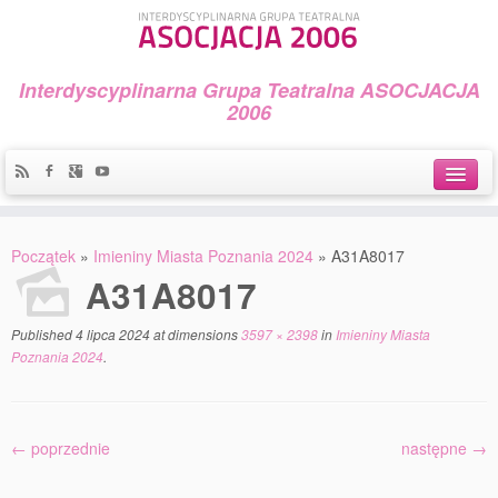
Interdyscyplinarna Grupa Teatralna ASOCJACJA
2006
Idea
Początek
»
Imieniny Miasta Poznania 2024
»
A31A8017
Widowiska i spektakle
A31A8017
Teatralny Golęcin
Published
4 lipca 2024
at dimensions
3597 × 2398
in
Imieniny Miasta
Poznania 2024
.
Przystań Teatralna
Galeria Jerzego Piotrowicza Pod Koroną
← poprzednie
następne →
30 lat Galerii Sztuki w Mosinie