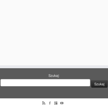
77 Dekad Miasta Poznania
Miłość i Morze Śródziemne – Jarkowi Maszewskiemu
Imieniny ul. Święty Marcin
Kontakt
Partnerzy
Szukaj: