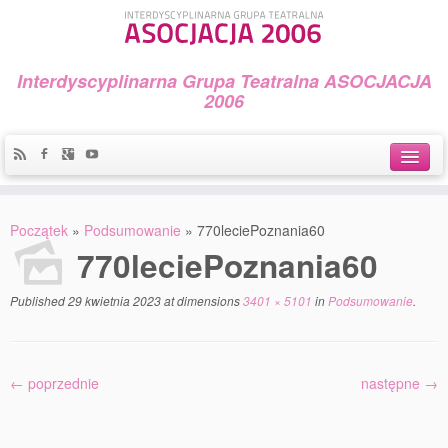
Interdyscyplinarna Grupa Teatralna ASOCJACJA
2006
Idea
Początek
»
Podsumowanie
»
770leciePoznania60
Widowiska i spektakle
770leciePoznania60
Teatralny Golęcin
Published
29 kwietnia 2023
at dimensions
3401 × 5101
in
Podsumowanie
.
Przystań Teatralna
Galeria Jerzego Piotrowicza Pod Koroną
← poprzednie
następne →
30 lat Galerii Sztuki w Mosinie