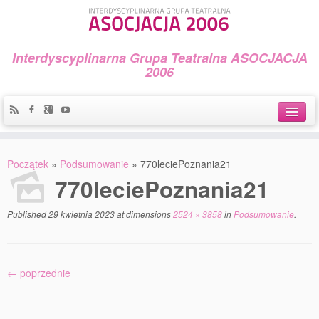
Interdyscyplinarna Grupa Teatralna ASOCJACJA
2006
Idea
Początek
»
Podsumowanie
»
770leciePoznania21
Widowiska i spektakle
770leciePoznania21
Teatralny Golęcin
Published
29 kwietnia 2023
at dimensions
2524 × 3858
in
Podsumowanie
.
Przystań Teatralna
Galeria Jerzego Piotrowicza Pod Koroną
← poprzednie
30 lat Galerii Sztuki w Mosinie