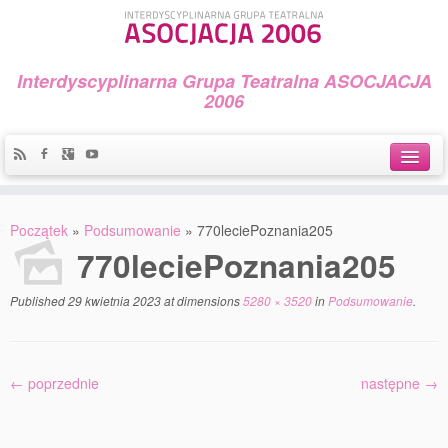
Interdyscyplinarna Grupa Teatralna ASOCJACJA
2006
Idea
Początek
»
Podsumowanie
»
770leciePoznania205
Widowiska i spektakle
770leciePoznania205
Teatralny Golęcin
Published
29 kwietnia 2023
at dimensions
5280 × 3520
in
Podsumowanie
.
Przystań Teatralna
Galeria Jerzego Piotrowicza Pod Koroną
← poprzednie
następne →
30 lat Galerii Sztuki w Mosinie