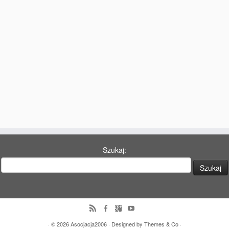
77 Dekad Miasta Poznania
Miłość i Morze Śródziemne – Jarkowi Maszewskiemu
Imieniny ul. Święty Marcin
Kontakt
Partnerzy
Szukaj:
· © 2026
Asocjacja2006
· Designed by
Themes & Co
·