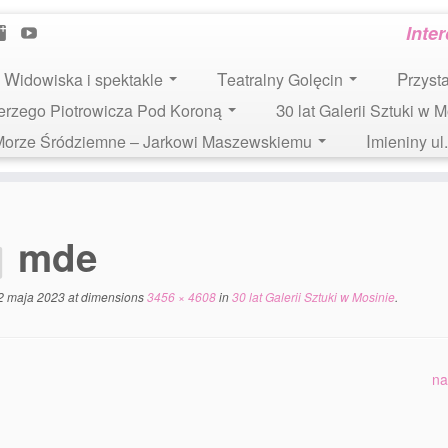
Inte
Widowiska i spektakle
Teatralny Golęcin
Przys
 Jerzego Piotrowicza Pod Koroną
30 lat Galerii Sztuki w 
i Morze Śródziemne – Jarkowi Maszewskiemu
Imieniny u
mde
2 maja 2023
at dimensions
3456 × 4608
in
30 lat Galerii Sztuki w Mosinie
.
na